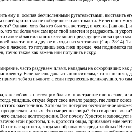
стить ему и, осыпав бесчисленными ругательствами, выставить его 
ока своей кротостью не победишь его жестокости. Ничего нет могу
сти? Однако, хотя бы кто был так же тверд и жесток [как она], и
 что ты более чем сам враг твой властен и раздражить, и укротить 
И это самое объяснил опять сказавший предыдущие слова простым 
твоей власти: «то и другое выходит из уст твоих» (Сир. 28:14). 
тко и ласково, то потушишь весь гнев прежде, чем поднимется пла
ев, точно также как зажечь или потушить искру.
ирение, часто раздуваем пламя, нападаем на оскорбивших как ди
ас клевету. Если хочешь доказать поносителям, что ты не пьян, 
се примут тебя за пьяного; а если перенесешь великодушно, то с
 как любовь к настоящим благам, пристрастие или к славе, или 
огда увидишь, откуда берет свое начало раздор, где лежит осно
о и оттого ожесточился. Хотя бы ты потерпел бесчисленное множ
 преодолевать и злых. Что смиреннее овцы? Что свирепее волка?
чего сильнее долготерпения. Вот почему Христос и заповедует н
точно этой простоты, т. е. кротости овцы, прибавляет еще нечто 
н от нас кротости, когда мы обращаемся среди злобных! Не гово
ными; тогда и открывается ее сила, тогда и сияет ее действенно