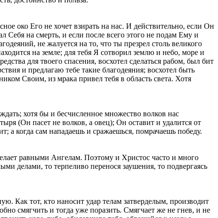
ное око Его не хочет взирать на нас. И действительно, если Он
л Себя на смерть, и если после всего этого не подам Ему и
агодеяний, не жалуется на то, что ты презрел столь великого
находится на земле; для тебя Я сотворил землю и небо, море и
средства для твоего спасения, восхотел сделаться рабом, был бит
рствия и предлагаю тебе такие благодеяния; восхотел быть
иком Своим, из мрака привел тебя в область света. Хотя
ждать; хотя бы и бесчисленное множество волков нас
ря (Он пасет не волков, а овец); Он оставит и удалится от
ит; а когда сам нападаешь и сражаешься, помрачаешь победу.
а делает равными Ангелам. Поэтому и Христос часто и много
мыми делами, то терпеливо перенося заушения, то подвергаясь
ую. Как тот, кто наносит удар телам затверделым, производит
обно смягчить и тогда уже поразить. Смягчает же не гнев, и не