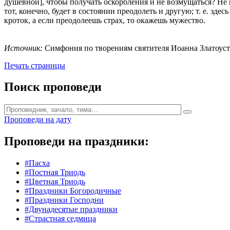
душевной], чтобы получать оскорбления и не возмущаться? Не п
тот, конечно, будет в состоянии преодолеть и другую; т. е. здес
кроток, а если преодолеешь страх, то окажешь мужество.
Источник:
Симфония по творениям святителя Иоанна Златоуста / [
Печать страницы
Поиск проповеди
Проповеди на дату
Проповеди на праздники:
#Пасха
#Постная Триодь
#Цветная Триодь
#Праздники Богородичные
#Праздники Господни
#Двунадесятые праздники
#Страстная седмица