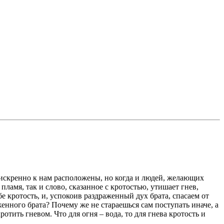
е искренно к нам расположены, но когда и людей, желающих
ламя, так и слово, сказанное с кротостью, утишает гнев,
е кротость, и, успокоив раздраженный дух брата, спасаем от
енного брата? Почему же не стараешься сам поступать иначе, а
отить гневом. Что для огня – вода, то для гнева кротость и