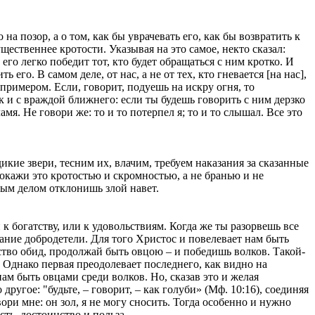
на позор, а о том, как бы уврачевать его, как бы возвратить к
щественнее кротости. Указывая на это самое, некто сказал:
 его легко победит тот, кто будет обращаться с ним кротко. И
его. В самом деле, от нас, а не от тех, кто гневается [на нас],
примером. Если, говорит, подуешь на искру огня, то
Так и с враждой ближнего: если ты будешь говорить с ним дерзко
мя. Не говори же: то и то потерпел я; то и то слышал. Все это
кие звери, тесним их, влачим, требуем наказания за сказанные
докажи это кротостью и скромностью, а не бранью и не
амым делом отклонишь злой навет.
к богатству, или к удовольствиям. Когда же ты разорвешь все
вание добродетели. Для того Христос и повелевает нам быть
ество обид, продолжай быть овцою – и победишь волков. Такой-
 Однако первая преодолевает последнего, как видно на
ам быть овцами среди волков. Но, сказав это и желая
другое: "будьте, – говорит, – как голуби» (Мф. 10:16), соединяя
ри мне: он зол, я не могу сносить. Тогда особенно и нужно
сть, достоинство и польза.