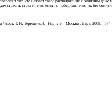
огрешит тот, кто назовет такое расположение к ближним даже му
ь две страсти: страх и гнев; если ты победишь гнев, то, без сомн
сост. Т. Н. Терещенко]. - Изд. 2-е. - Москва : Даръ, 2008. - 574,