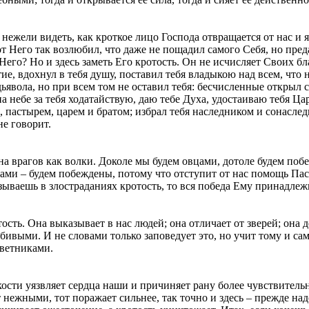
жели видеть, как кроткое лицо Господа отвращается от нас и яс
т Него так возлюбил, что даже не пощадил самого Себя, но преда
 Него? Но и здесь заметь Его кротость. Он не исчисляет Своих бл
тие, вдохнул в тебя душу, поставил тебя владыкою над всем, что 
 дьявола, но при всем том не оставил тебя: бесчисленные открыл 
а небе за тебя ходатайствую, даю тебе Духа, удостаиваю тебя Ца
пастырем, царем и братом; избрал тебя наследником и сонаследн
не говорит.
а врагов как волки. Доколе мы будем овцами, дотоле будем побе
ми – будем побеждены, потому что отступит от нас помощь Пасты
азываешь в злостраданиях кротость, то вся победа Ему принадлеж
тость. Она выказывает в нас людей; она отличает от зверей; он
бивыми. И не словами только заповедует это, но учит тому и са
аветниками.
ости уязвляет сердца наши и причиняет рану более чувствительн
 нежными, тот поражает сильнее, так точно и здесь – прежде над