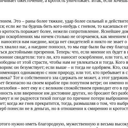
личивает ожесточение, а кротость уничтожает. Итак, если хочешь
нием. Это – раны более тяжкие, удар более сильный и действит
ся; если же ты будешь бить кого-нибудь с гневом, то касаешься 
кротость поражает более, нежели сопротивление. Яснейшее доказ
При оскорблениях мы ничем столько не огорчаемся, как мнением 
наносятся нам наедине, когда нет свидетелей и никто не знает о 
сех хвалил нас, а наедине поносил, то мы еще были бы ему благо
ься достойными презрения. Теперь: что, если мнение их будет в
онние свидетели: того ли, кто наносит оскорбление, или того, кт
ободны от этой страсти, чтобы нам не увлекаться и тогда. Кого 
оворим: он безумствует; если выше – и тогда не одобряем. Кто, с
в имеющих одинаковую с ним природу, или тот, кто пребывает в 
века? Тот и собственного зла сдержать не может, а этот удержива
вет безопасно на своем корабле при попутном ветре; он именно н
незлобия – веет ему и с великим спокойствием приводит его в 
нность или вверенное им достояние других, но бросают без разб
плачут и не радуются тихой погоде по причине потери выброшенно
ет; когда же гнев прекратится, тогда, размышляя о том, что выб
рб понесли не в деньгах, но в отношении к смирению и кротост
я этого нужно иметь благородную, мужественную и весьма высо