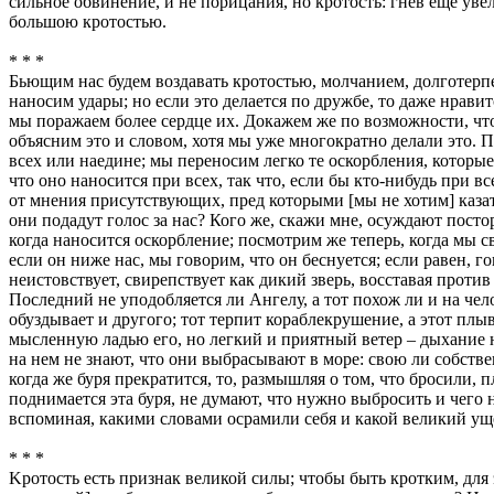
сильное обвинение, и не порицания, но кротость: гнев еще уве
большою кротостью.
* * *
Бьющим нас будем воздавать кротостью, молчанием, долготерпе
наносим удары; но если это делается по дружбе, то даже нравит
мы поражаем более сердце их. Докажем же по возможности, что 
объясним это и словом, хотя мы уже многократно делали это. 
всех или наедине; мы переносим легко те оскорбления, которые 
что оно наносится при всех, так что, если бы кто-нибудь при в
от мнения присутствующих, пред которыми [мы не хотим] казат
они подадут голос за нас? Кого же, скажи мне, осуждают постор
когда наносится оскорбление; посмотрим же теперь, когда мы св
если он ниже нас, мы говорим, что он беснуется; если равен, г
неистовствует, свирепствует как дикий зверь, восставая проти
Последний не уподобляется ли Ангелу, а тот похож ли и на чело
обуздывает и другого; тот терпит кораблекрушение, а этот плы
мысленную ладью его, но легкий и приятный ветер – дыхание 
на нем не знают, что они выбрасывают в море: свою ли собстве
когда же буря прекратится, то, размышляя о том, что бросили, 
поднимается эта буря, не думают, что нужно выбросить и чего н
вспоминая, какими словами осрамили себя и какой великий уще
* * *
Kротость есть признак великой силы; чтобы быть кротким, дл