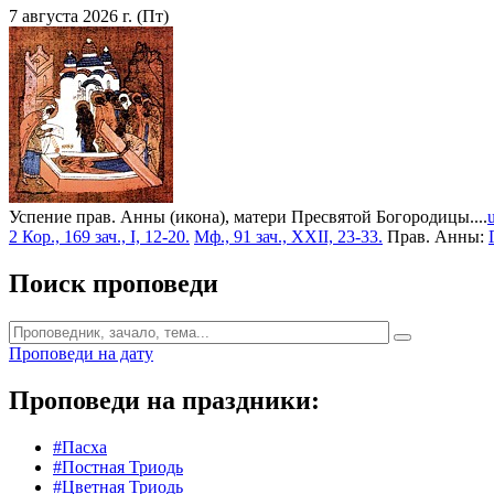
7 августа 2026 г. (Пт)
Успение прав. Анны (икона), матери Пресвятой Богородицы....
2 Кор., 169 зач., I, 12-20.
Мф., 91 зач., XXII, 23-33.
Прав. Анны:
Поиск проповеди
Проповеди на дату
Проповеди на праздники:
#Пасха
#Постная Триодь
#Цветная Триодь