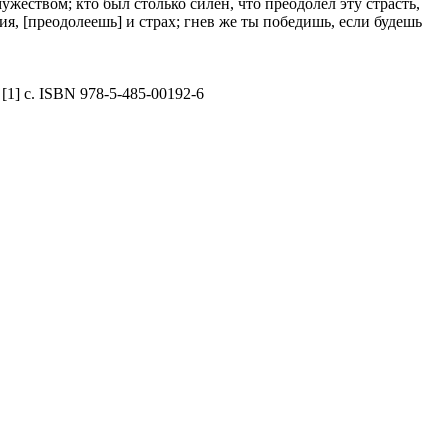
жеством; кто был столько силен, что преодолел эту страсть,
ения, [преодолеешь] и страх; гнев же ты победишь, если будешь
 [1] с. ISBN 978-5-485-00192-6