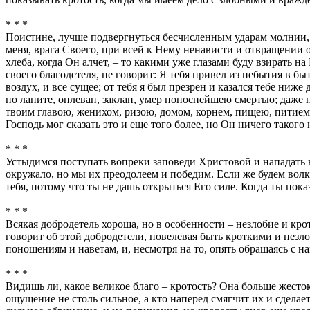
* * *
Поистине, лучше подвергнуться бесчисленным ударам молнии, не
меня, врага Своего, при всей к Нему ненависти и отвращении о
хлеба, когда Он алчет, – то какими уже глазами буду взирать на
своего благодетеля, не говорит: Я тебя привел из небытия в бы
воздух, и все сущее; от тебя я был презрен и казался тебе ниже
по ланите, оплеван, заклан, умер поноснейшею смертью; даже н
твоим главою, женихом, ризою, домом, корнем, пищею, питием, 
Господь мог сказать это и еще того более, но Он ничего такого 
* * *
Устыдимся поступать вопреки заповеди Христовой и нападать н
окружало, но мы их преодолеем и победим. Если же будем волка
тебя, потому что ты не дашь открыться Его силе. Когда ты пок
* * *
Всякая добродетель хороша, но в особенности – незлобие и кро
говорит об этой добродетели, повелевая быть кроткими и незло
поношениям и наветам, и, несмотря на то, опять обращаясь с н
* * *
Видишь ли, какое великое благо – кротость? Она больше жесток
ощущение не столь сильное, а кто наперед смягчит их и сделает