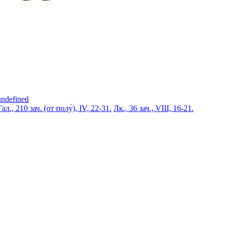
undefined
Гал., 210 зач. (от полу́), IV, 22-31.
Лк., 36 зач., VIII, 16-21.