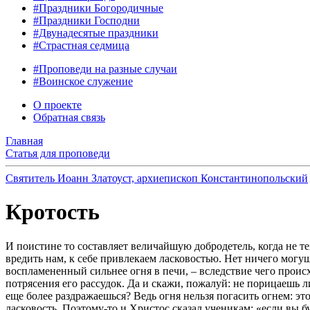
#Праздники Богородичные
#Праздники Господни
#Двунадесятые праздники
#Страстная седмица
#Проповеди на разные случаи
#Воинское служение
О проекте
Обратная связь
Главная
Статья для проповеди
Святитель Иоанн Златоуст, архиепископ Константинопольский
Кротость
И поистине то составляет величайшую добродетель, когда не т
вредить нам, к себе привлекаем ласковостью. Нет ничего могущ
воспламененный сильнее огня в печи, – вследствие чего происх
потрясения его рассудок. Да и скажи, пожалуй: не порицаешь л
еще более раздражаешься? Ведь огня нельзя погасить огнем: это
ласковость. Поэтому-то и Христос сказал ученикам: «если вы б