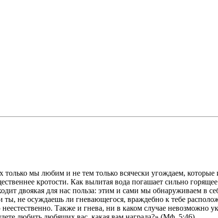
ех только мы любим и не тем только всячески угождаем, которы
ественнее кротости. Как вылитая вода погашает сильно горящее п
одит двоякая для нас польза: этим и сами мы обнаруживаем в себ
и ты, не осуждаешь ли гневающегося, враждебно к тебе располож
 неестественно. Также и гнева, ни в каком случае невозможно укр
удете любить любящих вас, какая вам награда?» (Мф. 5:46).