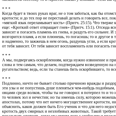
* * *
Когда будет в твоих руках враг, не о том заботься, как бы отом
кротости; и до тех пор не переставай делать и говорить все, п
«мягкий язык переламывает кость» (Притч. 25:15). Что тверже ко
еще: «Кроткий ответ отвращает гнев» (Притч. 15:1). Отсюда ясно,
зависит и погасить пламень их гнева, и раздуть его сильнее. 
возгорится пламя, а если плюнешь, то погасишь; то и другое в 
и надменно, то зажжешь в нем огонь, раздуешь угли, а если кро
от тебя зависит. От тебя зависит воспламенить или погасить гн
* * *
А мы, подвергаясь оскорблениям, когда нужно извинение и прим
слова и тем самым, что делаем, подтверждаем возведенную на н
ругательством; ведь, если ты станешь бить оскорбившего, то в
* * *
Подлинно, ничто не бывает столько причиною вражды и раздора,
эти узы и не попустишь душе пленяться чем-нибудь подобным, т
овцами среди волков, чтобы ты не говорил: я потерпел то и т
то человек зол и нечестив; но ты имеешь силу, которою можешь
апостолах, потому что нет ничего могущественнее кротости, ни
объяснить, каков должен быть Его ученик и что для него недоста
кротость двух смирных и незлобивых животных. Такой требует О
показывать кротость, когда мы имеем дело с злобными и враждеб