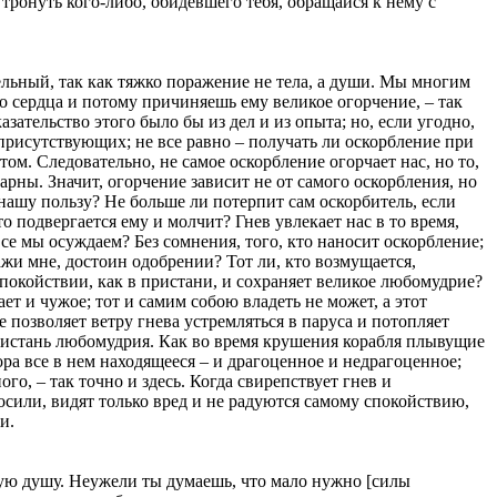
 тронуть кого-либо, обидевшего тебя, обращайся к нему с
ельный, так как тяжко поражение не тела, а души. Мы многим
его сердца и потому причиняешь ему великое огорчение, – так
ательство этого было бы из дел и из опыта; но, если угодно,
присутствующих; не все равно – получать ли оскорбление при
том. Следовательно, не самое оскорбление огорчает нас, но то,
дарны. Значит, огорчение зависит не от самого оскорбления, но
 нашу пользу? Не больше ли потерпит сам оскорбитель, если
о подвергается ему и молчит? Гнев увлекает нас в то время,
все мы осуждаем? Без сомнения, того, кто наносит оскорбление;
кажи мне, достоин одобрении? Тот ли, кто возмущается,
спокойствии, как в пристани, и сохраняет великое любомудрие?
ет и чужое; тот и самим собою владеть не может, а этот
е позволяет ветру гнева устремляться в паруса и потопляет
пристань любомудрия. Как во время крушения корабля плывущие
ора все в нем находящееся – и драгоценное и недрагоценное;
го, – так точно и здесь. Когда свирепствует гнев и
росили, видят только вред и не радуются самому спокойствию,
и.
кую душу. Неужели ты думаешь, что мало нужно [силы