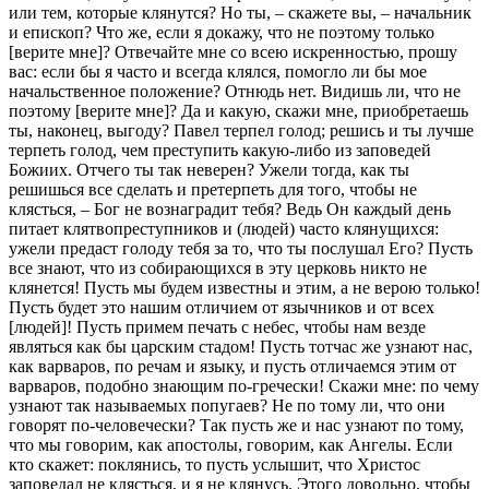
или тем, которые клянутся? Но ты, – скажете вы, – начальник
и епископ? Что же, если я докажу, что не поэтому только
[верите мне]? Отвечайте мне со всею искренностью, прошу
вас: если бы я часто и всегда клялся, помогло ли бы мое
начальственное положение? Отнюдь нет. Видишь ли, что не
поэтому [верите мне]? Да и какую, скажи мне, приобретаешь
ты, наконец, выгоду? Павел терпел голод; решись и ты лучше
терпеть голод, чем преступить какую-либо из заповедей
Божиих. Отчего ты так неверен? Ужели тогда, как ты
решишься все сделать и претерпеть для того, чтобы не
клясться, – Бог не вознаградит тебя? Ведь Он каждый день
питает клятвопреступников и (людей) часто клянущихся:
ужели предаст голоду тебя за то, что ты послушал Его? Пусть
все знают, что из собирающихся в эту церковь никто не
клянется! Пусть мы будем известны и этим, а не верою только!
Пусть будет это нашим отличием от язычников и от всех
[людей]! Пусть примем печать с небес, чтобы нам везде
являться как бы царским стадом! Пусть тотчас же узнают нас,
как варваров, по речам и языку, и пусть отличаемся этим от
варваров, подобно знающим по-гречески! Скажи мне: по чему
узнают так называемых попугаев? Не по тому ли, что они
говорят по-человечески? Так пусть же и нас узнают по тому,
что мы говорим, как апостолы, говорим, как Ангелы. Если
кто скажет: поклянись, то пусть услышит, что Христос
заповедал не клясться, и я не клянусь. Этого довольно, чтобы