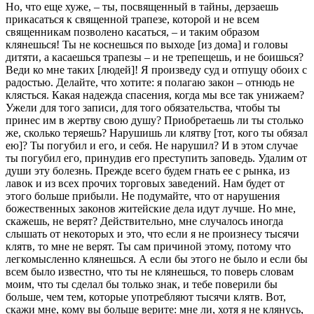
Но, что еще хуже, – ты, посвященный в тайны, дерзаешь
прикасаться к священной трапезе, которой и не всем
священникам позволено касаться, – и таким образом
клянешься! Ты не коснешься по выходе [из дома] и головы
дитяти, а касаешься трапезы – и не трепещешь, и не боишься?
Веди ко мне таких [людей]! Я произведу суд и отпущу обоих с
радостью. Делайте, что хотите: я полагаю закон – отнюдь не
клясться. Какая надежда спасения, когда мы все так унижаем?
Ужели для того записи, для того обязательства, чтобы ты
принес им в жертву свою душу? Приобретаешь ли ты столько
же, сколько теряешь? Нарушишь ли клятву [тот, кого ты обязал
ею]? Ты погубил и его, и себя. Не нарушил? И в этом случае
ты погубил его, принудив его преступить заповедь. Удалим от
души эту болезнь. Прежде всего будем гнать ее с рынка, из
лавок и из всех прочих торговых заведений. Нам будет от
этого больше прибыли. Не подумайте, что от нарушения
божественных законов житейские дела идут лучше. Но мне,
скажешь, не верят? Действительно, мне случалось иногда
слышать от некоторых и это, что если я не произнесу тысячи
клятв, то мне не верят. Ты сам причиной этому, потому что
легкомысленно клянешься. А если бы этого не было и если бы
всем было известно, что ты не клянешься, то поверь словам
моим, что ты сделал бы только знак, и тебе поверили бы
больше, чем тем, которые употребляют тысячи клятв. Вот,
скажи мне, кому вы больше верите: мне ли, хотя я не клянусь,