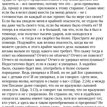
захотеть и – все окончено, потому что это – дело привычки.
Да, прошу и умоляю, приложим к этому старание. Скажи мне:
если бы я велел (вам) внести (за меня) деньги – не с
готовностью ли каждый из вас принес бы по мере сил своих?
Если бы вы увидели меня в крайней опасности, не отдали бы
вы даже часть своего тела, если бы можно было отнять ее? И
теперь я в опасности – и в большой, так что, если бы я был в
темнице, или получил тысячи ударов, или находился в
рудниках, – и тогда я не скорбел бы более. Прострите же руку
помощи. Подумайте, как велика опасность, когда вы не
можете сделать и этого крайне малого дела: называю его
весьма малым по труду, какого оно требует. Что скажу тогда в
ответ на обвинения? Отчего не обличил? Отчего не повелел?
Отчего не положил закона? Отчего не удержал непослушных?
Недостаточно будет, если я скажу: я увещевал. А надобно
было, сказано будет мне, употребить и более сильное
порицание. Ведь увещевал и Илий, но не дай Бог сравнивать
вас с детьми его! И он увещевал, и он говорил: «дети мои,
нехороша молва, которую я слышу о вас» (1Цар. 2:24); а между
тем Писание далее говорит, что он не вразумлял сыновей
своих (см. 1Цар. 3:13), и говорит так потому, что он вразумлял
не строго и не с укоризною. Не странно ли, что в иудейских
синагогах законы имеют такую силу, хотя все заповедует тот,
кто учит, а здесь мы в таком пренебрежении и презрении? Не
о своей славе забочусь я (моя слава – ваша добрая жизнь); но о