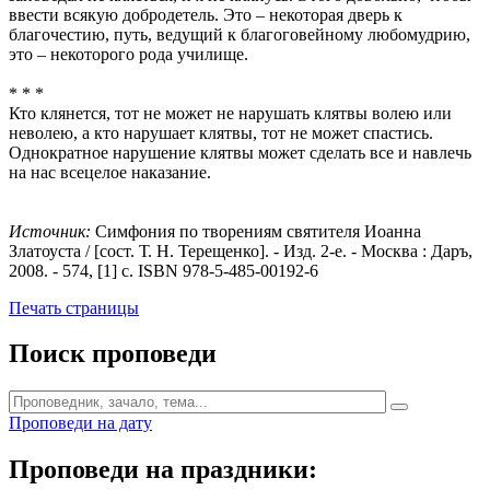
ввести всякую добродетель. Это – некоторая дверь к
благочестию, путь, ведущий к благоговейному любомудрию,
это – некоторого рода училище.
* * *
Кто клянется, тот не может не нарушать клятвы волею или
неволею, а кто нарушает клятвы, тот не может спастись.
Однократное нарушение клятвы может сделать все и навлечь
на нас всецелое наказание.
Источник:
Симфония по творениям святителя Иоанна
Златоуста / [сост. Т. Н. Терещенко]. - Изд. 2-е. - Москва : Даръ,
2008. - 574, [1] с. ISBN 978-5-485-00192-6
Печать страницы
Поиск проповеди
Проповеди на дату
Проповеди на праздники: