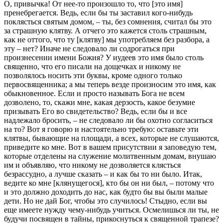
О, привычка! От нее-то произошло то, что [это имя]
пренебрегается. Ведь, если бы ты заставил кого-нибудь
поклясться святым домом, – ты, без сомнения, считал бы это
за страшную клятву. А отчего это кажется столь страшным,
как не оттого, что ту [клятву] мы употребляем без разбора, а
эту – нет? Иначе не следовало ли содрогаться при
произнесении имени Божия? У иудеев это имя было столь
священно, что его писали на дощечках и никому не
позволялось носить эти буквы, кроме одного только
первосвященника; а мы теперь везде произносим это имя, как
обыкновенное. Если и просто называть Бога не всем
дозволено, то, скажи мне, какая дерзость, какое безумие
призывать Его во свидетельство? Ведь, если бы и все
надлежало бросить, – не следовало ли бы охотно согласиться
на то? Вот я говорю и настоятельно требую: оставьте эти
клятвы, бывающие на площади, а всех, которые не слушаются,
приведите ко мне. Вот в вашем присутствии я заповедую тем,
которые отделены на служение молитвенным домам, внушаю
им и объявляю, что никому не дозволяется клясться
безрассудно, а лучше сказать – и как бы то ни было. Итак,
ведите ко мне [клянущегося], кто бы он ни был, – потому что
и это должно доходить до нас, как будто бы вы были малые
дети. Но не дай Бог, чтобы это случилось! Стыдно, если вы
еще имеете нужду чему-нибудь учиться. Осмелишься ли ты, не
будучи посвящен в тайны, прикоснуться к священной трапезе?