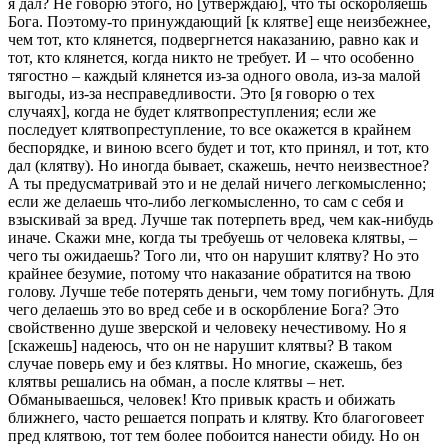
я дал? Не говорю этого, но [утверждаю], что ты оскорбляешь
Бога. Поэтому-то принуждающий [к клятве] еще неизбежнее,
чем тот, кто клянется, подвергнется наказанию, равно как и
тот, кто клянется, когда никто не требует. И – что особенно
тягостно – каждый клянется из-за одного овола, из-за малой
выгоды, из-за несправедливости. Это [я говорю о тех
случаях], когда не будет клятвопреступления; если же
последует клятвопреступление, то все окажется в крайнем
беспорядке, и виною всего будет и тот, кто принял, и тот, кто
дал (клятву). Но иногда бывает, скажешь, нечто неизвестное?
А ты предусматривай это и не делай ничего легкомысленно;
если же делаешь что-либо легкомысленно, то сам с себя и
взыскивай за вред. Лучше так потерпеть вред, чем как-нибудь
иначе. Скажи мне, когда ты требуешь от человека клятвы, –
чего ты ожидаешь? Того ли, что он нарушит клятву? Но это
крайнее безумие, потому что наказание обратится на твою
голову. Лучше тебе потерять деньги, чем тому погибнуть. Для
чего делаешь это во вред себе и в оскорбление Бога? Это
свойственно душе зверской и человеку нечестивому. Но я
[скажешь] надеюсь, что он не нарушит клятвы? В таком
случае поверь ему и без клятвы. Но многие, скажешь, без
клятвы решались на обман, а после клятвы – нет.
Обманываешься, человек! Кто привык красть и обижать
ближнего, часто решается попрать и клятву. Кто благоговеет
пред клятвою, тот тем более побоится нанести обиду. Но он