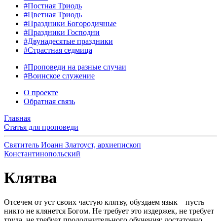
#Постная Триодь
#Цветная Триодь
#Праздники Богородичные
#Праздники Господни
#Двунадесятые праздники
#Страстная седмица
#Проповеди на разные случаи
#Воинское служение
О проекте
Обратная связь
Главная
Статья для проповеди
Святитель Иоанн Златоуст, архиепископ
Константинопольский
Клятва
Отсечем от уст своих частую клятву, обуздаем язык – пусть
никто не клянется Богом. Не требует это издержек, не требует
труда, не требует продолжительного обучения: достаточно