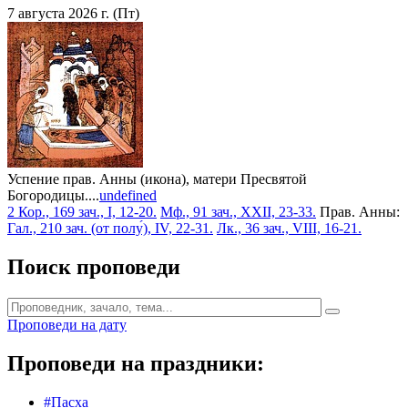
7 августа 2026 г. (Пт)
Успение прав. Анны (икона), матери Пресвятой
Богородицы....
undefined
2 Кор., 169 зач., I, 12-20.
Мф., 91 зач., XXII, 23-33.
Прав. Анны:
Гал., 210 зач. (от полу́), IV, 22-31.
Лк., 36 зач., VIII, 16-21.
Поиск проповеди
Проповеди на дату
Проповеди на праздники:
#Пасха