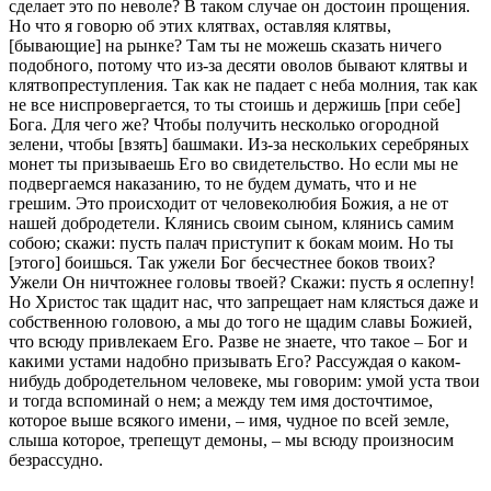
сделает это по неволе? В таком случае он достоин прощения.
Но что я говорю об этих клятвах, оставляя клятвы,
[бывающие] на рынке? Там ты не можешь сказать ничего
подобного, потому что из-за десяти оволов бывают клятвы и
клятвопреступления. Так как не падает с неба молния, так как
не все ниспровергается, то ты стоишь и держишь [при себе]
Бога. Для чего же? Чтобы получить несколько огородной
зелени, чтобы [взять] башмаки. Из-за нескольких серебряных
монет ты призываешь Его во свидетельство. Но если мы не
подвергаемся наказанию, то не будем думать, что и не
грешим. Это происходит от человеколюбия Божия, а не от
нашей добродетели. Kлянись своим сыном, клянись самим
собою; скажи: пусть палач приступит к бокам моим. Но ты
[этого] боишься. Так ужели Бог бесчестнее боков твоих?
Ужели Он ничтожнее головы твоей? Скажи: пусть я ослепну!
Но Христос так щадит нас, что запрещает нам клясться даже и
собственною головою, а мы до того не щадим славы Божией,
что всюду привлекаем Его. Разве не знаете, что такое – Бог и
какими устами надобно призывать Его? Рассуждая о каком-
нибудь добродетельном человеке, мы говорим: умой уста твои
и тогда вспоминай о нем; а между тем имя досточтимое,
которое выше всякого имени, – имя, чудное по всей земле,
слыша которое, трепещут демоны, – мы всюду произносим
безрассудно.