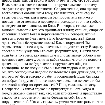
представляя как бы верного поручителя в том, что говорили.
Ведь клятва в этом и состоит – в поручительстве, – потому
что уже не доверяют честности. Следовательно, она прежде
всего служит обвинением тому, кто клянется, если ему не
верят без поручителя и притом без поручителя великого,
потому что от великого недоверия происходит то, что требуют
в свидетели не человека, но Бога. Во-вторых, столько же
виновен бывает и тот, кто принимает клятву, если он, споря об
условиях, влечет Бога в поручительство и говорит, что не
поверит, если не будет иметь Его [поручительства]. Какая
чрезвычайная бесчувственность! Какое поругание! Ты –
червь, земля, пепел и дым, влечешь к поручительству Владыку
своего и принуждаешь Его быть [поручителем]. Скажи мне:
если бы в то время, как ваши слуги спорят между собою и не
доверяют друг другу, один из рабов сказал, что он не поверит
до тех пор, пока не будет иметь поручителем общего
господина, то не получил бы он тысячи ударов и не узнал ли
бы, что господином надобно пользоваться для других дел, а не
для этого? Что я говорю о рабе [и господине]? Если бы даже
он избрал [и другого] почтенного человека, то не счел ли бы
тот такой выбор позором для себя? Но я, скажешь, не хочу.
Прекрасно! В таком случае не принуждай и Бога, когда и
между людьми бывает так, что, если кто скажет: я представлю
такого-то в поручители, ты не берешь на себя [этого
поручительства]. Что же, скажешь, ужели мне потерять то, что