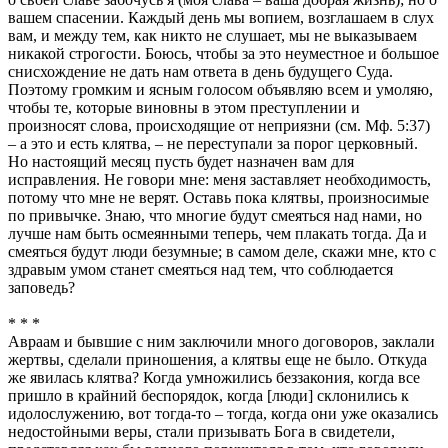
вашем спасении. Каждый день мы вопием, возглашаем в слух
вам, и между тем, как никто не слушает, мы не выказываем
никакой строгости. Боюсь, чтобы за это неуместное и большое
снисхождение не дать нам ответа в день будущего Суда.
Поэтому громким и ясным голосом объявляю всем и умоляю,
чтобы те, которые виновны в этом преступлении и
произносят слова, происходящие от неприязни (см. Мф. 5:37)
– а это и есть клятва, – не переступали за порог церковный.
Но настоящий месяц пусть будет назначен вам для
исправления. Не говори мне: меня заставляет необходимость,
потому что мне не верят. Оставь пока клятвы, произносимые
по привычке. Знаю, что многие будут смеяться над нами, но
лучше нам быть осмеянными теперь, чем плакать тогда. Да и
смеяться будут люди безумные; в самом деле, скажи мне, кто с
здравым умом станет смеяться над тем, что соблюдается
заповедь?
* * *
Авраам и бывшие с ним заключили много договоров, заклали
жертвы, сделали приношения, а клятвы еще не было. Откуда
же явилась клятва? Когда умножились беззакония, когда все
пришло в крайний беспорядок, когда [люди] склонились к
идолослужению, вот тогда-то – тогда, когда они уже оказались
недостойными веры, стали призывать Бога в свидетели,