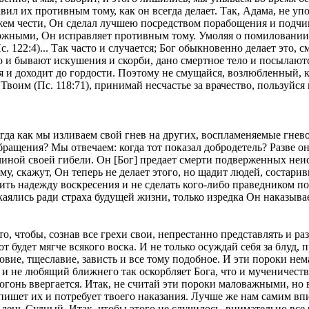
ил их противным тому, как он всегда делает. Так, Адама, не уп
жем чести, Он сделал лучшею посредством порабощения и подчине
ержными, Он исправляет противным тому. Умоляя о помиловании
 122:4)... Так часто и случается; Бог обыкновенно делает это,
о и бывают искушения и скорби, дано смертное тело и посылаютс
тся и доходит до гордости. Поэтому не смущайся, возлюбленный, 
 Твоим (Пс. 118:71), принимай несчастье за врачество, пользу
да как мы изливаем свой гнев на других, воспламеняемые гневом
бращения? Мы отвечаем: когда тот показал добродетель? Разве он
ричиной своей гибели. Он [Бог] предает смерти подверженных не
у, скажут, Он теперь не делает этого, но щадит людей, состари
дить надежду воскресения и не сделать кого-либо праведником по
 каялись ради страха будущей жизни, только изредка Он наказыв
чтобы, сознав все грехи свои, непрестанно представлять и разм
от будет мягче всякого воска. И не только осуждай себя за блуд,
овие, тщеславие, зависть и все тому подобное. И эти пороки нем
и не любящий ближнего так оскорбляет Бога, что и мученичество
 огонь ввергается. Итак, не считай эти пороки маловажными, но 
впишет их и потребует твоего наказания. Лучше же нам самим вп
 день Судный. Итак, чтобы этого не случилось, внимательно все 