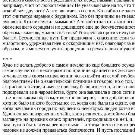
например, чист от любостяжания? Не указывай мне на то, что 
оскорбляет другого? А это ввергает в геенну. Кто тайно не зл
этот считается наравне с блудником. Кто без причины не гневал
лукавого. Кто не служил маммоне? А такой отпал от законного
окаменевшего сердцем и не дошедшего еще до бесчувственности.
образом, скажешь, можно спастись? Употребляя против недугов
благам. Бесчисленные пути Бог предложил к спасению, если то
милостыню, удерживая гнев к оскорбившим нас, благодаря за все
образом, мы можем получить прощение в грехах наших и удост
* * *
Худо не делать доброго в самом начале; но еще большего осужд
самое случается с некоторыми по причине крайнего их жестокос
отчаивается в своем исправлении; легко выйти из самой глубо
благочестием? Не о евангельской блуднице я говорю, но о той,
актрисою в театре, и имя ее повсюду было известно, и не в на
подозревали ее в чародействе, будто она завлекала в свои сети
– не знаю каким образом, только знаю верно, – она добровольно
хотя не было никого бесстыднее ее, когда она была на сцене, 
когда начальник города по наущению некоторых людей хотел воз
Удостоенная неизреченных тайн, явив ревность, достойную благ
взглянуть на прежних своих приятелей, приходивших к ней, и,
нам нужно быть всегда ревностными – и тогда ничто не воспре
человек не должен предаваться беспечности. И пусть последний 