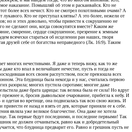
амое наказание. Помышляй об этом и раскаивайся. Кто не
этот более всех нечист. Кто не смотрел похотливыми очами? А
от лукавого. Кто не преступал клятвы? А это более, нежели от
ов; но и этих довольно, чтобы привести к сокрушению не
го не сделают они, когда совокупятся вместе? Каким же
аяние, смирение, сердце сокрушенное, презрение к земным
дем всячески стараться об исцелении ран наших, творя
я друзей себе от богатства неправедного (Лк. 16:9). Таким
лает многих нечестивыми. Я даже и теперь вижу, как то же
 даже кто впал в величайшее нечестие, пусть и тогда не
евосходившая всех своим распутством, после превзошла всех
конном. Эта блудница была некогда и у нас, считалась первою
огих разорила; многих пустила сиротами; многие даже
рельстила даже брата царицы: так велика была ее сила! Но вдруг
 прежнее и, бросив дьявольское очарование, прибегла к небу. И
 и одетая во вретище, она подвизалась так всю свою жизнь. И
привести ее назад и взять от дев, которые приняли ее к себе.
ения являла уже великое благочестие. Она даже не хотела
ице. Так первые будут последними, и последние первыми! Так
ешник не должен отчаиваться, равно как и добродетельный
лучается, что блудница предварит его. Равно и грешник пусть не