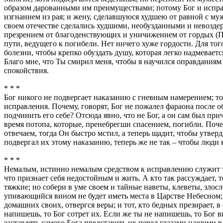
образом дарованными им преимуществами; потому Бог и исправ
изгнанием из рая; и жену, сделавшуюся худшею от равной с му
своем отечестве сделались худшими, необузданными и невозд
презрением от благоденствующих и уничижением от гордых (Пс.
пути, ведущего к погибели. Нет ничего хуже гордости. Для тог
болезни, чтобы крепко обуздать душу, которая легко надмевае
Благо мне, что Ты смирил меня, чтобы я научился оправданиям
спокойствия.
* * *
Бог никого не подвергает наказанию с гневным намерением; тог
исправления. Почему, говорят, Бог не пожалел фараона после о
подчинить его себе? Отсюда явно, что не Бог, а он сам был п
время потопа, которые, пренебрегши спасением, погибли. Почем
отвечаем, тогда Он быстро мстил, а теперь щадит, чтобы утвер
подвергал их этому наказанию, теперь же не так – чтобы люди
* * *
Немалым, истинно немалым средством к исправлению служит то, 
что признает себя недостойным и жить. А кто так рассуждает, т
тяжкие; но собери в уме своем и тайные наветы, клеветы, злосл
упивающийся вином не будет иметь места в Царстве Небесном; 
домашних своих, отвергся веры; и тот, кто бедных презирает, в
напишешь, то Бог сотрет их. Если же ты не напишешь, то Бог 
заставлять самого Бога представить их перед глазами нашими в