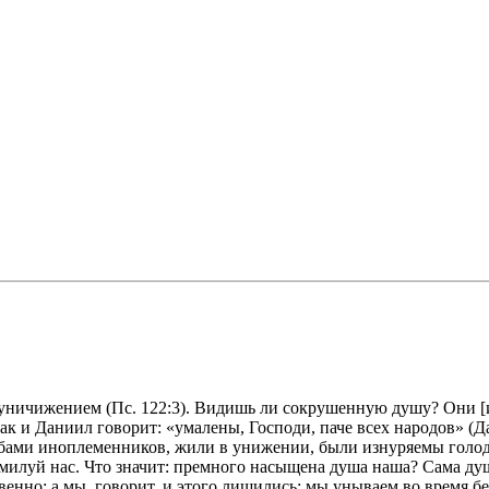
ничижением (Пс. 122:3). Видишь ли сокрушенную душу? Они [иу
ак и Даниил говорит: «умалены, Господи, паче всех народов» (Да
 рабами иноплеменников, жили в унижении, были изнуряемы гол
омилуй нас. Что значит: премного насыщена душа наша? Сама душ
венно; а мы, говорит, и этого лишились; мы унываем во время 