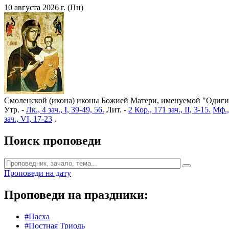
10 августа 2026 г. (Пн)
Смоленской (икона) иконы Божией Матери, именуемой "Одигит
Утр. -
Лк., 4 зач., I, 39-49, 56.
Лит. -
2 Кор., 171 зач., II, 3-15.
Мф.,
зач., VI, 17-23
.
Поиск проповеди
Проповеди на дату
Проповеди на праздники:
#Пасха
#Постная Триодь