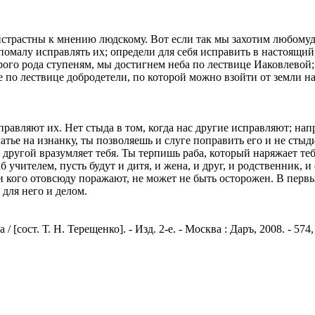
страстны к мнению людскому. Вот если так мы захотим любомудрс
помалу исправлять их; определи для себя исправить в настоящий
ого рода ступеням, мы достигнем неба по лествице Иаковлевой; 
 по лествице добродетели, по которой можно взойти от земли на
авляют их. Нет стыда в том, когда нас другие исправляют; напро
тье на изнанку, ты позволяешь и слуге поправить его и не стыдишь
другой вразумляет тебя. Ты терпишь раба, который наряжает тебя
 учителем, пусть будут и дитя, и жена, и друг, и родственник, и 
и кого отовсюду поражают, не может не быть осторожен. В первый
т для него и делом.
сост. Т. Н. Терещенко]. - Изд. 2-е. - Москва : Даръ, 2008. - 574,