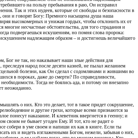
отребившего на пользу пребывания в раю, Он исправил
ния. Так и этих иудеев, которые от свободы и безопасности в
, они и говорят Богу: Премного насыщена душа наша
 смиряя высокомерных и унижая гордых, чтобы отклонить их от
я многие несчастные обстоятельства, для того страдания и
когда подвергаешься искушениям, но помня слова пророка:
йся искушением надлежащим образом – и достигнешь величайшего
, Бог не так, но наказывает наши злые действия для
, преследуя народ после десяти казней, не пылал желанием
исцельной болезни, как Он сделал с содомлянами и жившими во
вшихся в пороках, даже до смерти? По справедливости,
 необходимости. Тогда не боялись ада, и потому он внезапно
ает неожиданно.
ышлять о них. Кто это делает, тот в такое придет сокрушение,
 прелюбодеяние и другие грехи, которые всеми признаются за
алое понесут наказание. И клеветник ввергнется в геенну; и
м своим не бывает угоден Ему. И тот, кто не радит о
все собери в уме своем и напиши их как в книге. Если ты
исать их и видеть изглаженными Богом, нежели, забывая о них,
разберем, и мы найдем тогда, что во многом виновны. Кто,