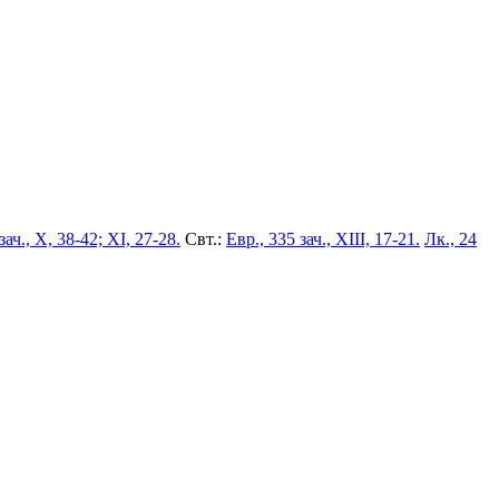
зач., X, 38-42; XI, 27-28.
Свт.:
Евр., 335 зач., XIII, 17-21.
Лк., 24