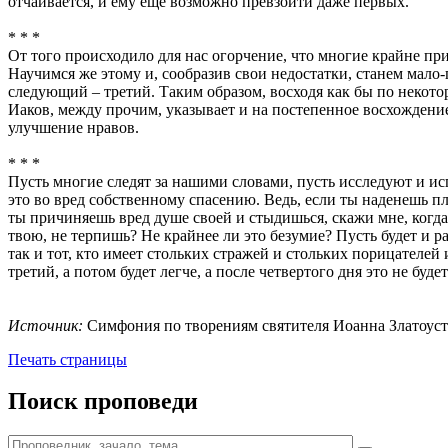
отчаивается, и ему еще возможно превзойти даже первых.
* * *
От того происходило для нас огорчение, что многие крайне при
Научимся же этому и, сообразив свои недостатки, станем мало-
следующий – третий. Таким образом, восходя как бы по некотор
Иаков, между прочим, указывает и на постепенное восхождение
улучшение нравов.
* * *
Пусть многие следят за нашими словами, пусть исследуют и испр
это во вред собственному спасению. Ведь, если ты наденешь пла
ты причиняешь вред душе своей и стыдишься, скажи мне, когда 
твою, не терпишь? Не крайнее ли это безумие? Пусть будет и раб
так и тот, кто имеет стольких стражей и стольких порицателей 
третий, а потом будет легче, а после четвертого дня это не буде
Источник:
Симфония по творениям святителя Иоанна Златоуста / [
Печать страницы
Поиск проповеди