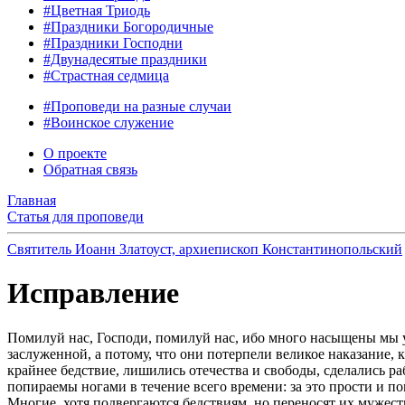
#Цветная Триодь
#Праздники Богородичные
#Праздники Господни
#Двунадесятые праздники
#Страстная седмица
#Проповеди на разные случаи
#Воинское служение
О проекте
Обратная связь
Главная
Статья для проповеди
Святитель Иоанн Златоуст, архиепископ Константинопольский
Исправление
Помилуй нас, Господи, помилуй нас, ибо много насыщены мы у
заслуженной, а потому, что они потерпели великое наказание, к
крайнее бедствие, лишились отечества и свободы, сделались
попираемы ногами в течение всего времени: за это прости и п
Многие, хотя подвергаются бедствиям, но переносят их мужест