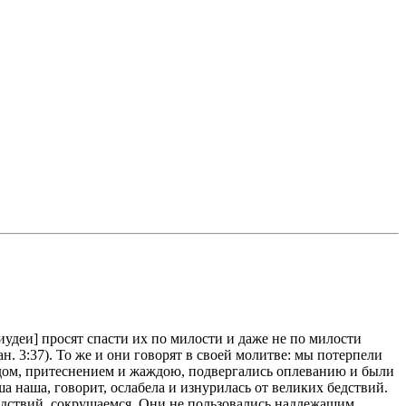
деи] просят спасти их по милости и даже не по милости
н. 3:37). То же и они говорят в своей молитве: мы потерпели
одом, притеснением и жаждою, подвергались оплеванию и были
а наша, говорит, ослабела и изнурилась от великих бедствий.
бедствий, сокрушаемся. Они не пользовались надлежащим