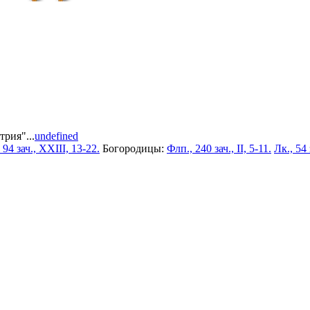
рия"...
undefined
 94 зач., XXIII, 13-22.
Богородицы:
Флп., 240 зач., II, 5-11.
Лк., 54 