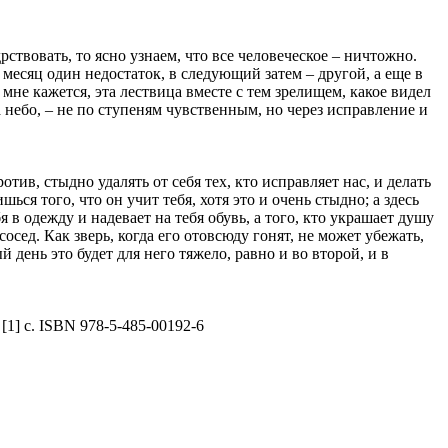
твовать, то ясно узнаем, что все человеческое – ничтожно.
 месяц один недостаток, в следующий затем – другой, а еще в
мне кажется, эта лествица вместе с тем зрелищем, какое видел
 небо, – не по ступеням чувственным, но через исправление и
тив, стыдно удалять от себя тех, кто исправляет нас, и делать
ся того, что он учит тебя, хотя это и очень стыдно; а здесь
 в одежду и надевает на тебя обувь, а того, кто украшает душу
сосед. Как зверь, когда его отовсюду гонят, не может убежать,
 день это будет для него тяжело, равно и во второй, и в
 [1] с. ISBN 978-5-485-00192-6