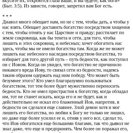
вкусите их, откроются глаза ваши, и вы будете, как боги»
(Быт. 3:5). Из зависти, говорит, запретил вам Бог есть.
* * *
Диавол много обещает нам, но не с тем, чтобы дать, а чтобы у
нас взять. Обещает доставить богатство посредством хищения
с тем, чтобы отнять у нас Царствие и правду; расстилает по
земле сокровища, как бы тенета и сети, для того, чтобы
лишить и этих сокровищ, и небесных; хочет обогатить нас
здесь, чтобы мы не имели богатства там. Когда же не может
лишить нас небесного наследия посредством богатства, то
избирает для того другой путь – путь бедности, как поступил
он с Иовом. Когда он увидел, что богатство не причинило
никакого вреда Иову, то связал сети из бедности, надеясь
таким образом одержать над ним победу. Что может быть
безумнее этого? Кто умел благоразумно пользоваться
богатством, тот тем более будет мужественно переносить
бедность. Кто не имел пристрастия к богатству, когда обладал
им, тот не станет искать, когда его и не будет, как и
действительно не искал его блаженный Иов, напротив, в
бедности он сделался еще славнее. Злой демон хотя и мог
лишить его богатства, но любви к Богу не только не лишил,
но даже еще более усилил ее и, отняв у него все, сделал то,
что Иов обогатился еще большими благами, так что дьявол не
знал даже, что еще и предпринять. Чем более он поражал его,