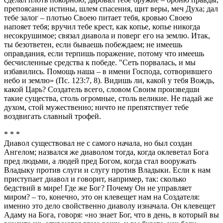
препоясание истины, шлем спасения, щит веры, меч Духа; дал
тебе залог – плотью Своею питает тебя, кровью Своею
напояет тебя; вручил тебе крест, как копье, копье никогда
несокрушимое; связал диавола и поверг его на землю. Итак,
ты безответен, если бываешь побеждаем; не имеешь
оправдания, если терпишь поражение, потому что имеешь
бесчисленные средства к победе. "Сеть порвалась, и мы
избавились. Помощь наша – в имени Господа, сотворившего
небо и землю» (Пс. 123:7, 8). Видишь ли, какой у тебя Вождь,
какой Царь? Создатель всего, словом Своим произведши
такие существа, столь огромные, столь великие. Не падай же
духом, стой мужественно; ничто не препятствует тебе
воздвигать славный трофей.
* * *
Диавол существовал не с самого начала, но был создан
Ангелом; назвался же диаволом тогда, когда оклеветал Бога
пред людьми, а людей пред Богом, когда стал вооружать
Владыку против слуги и слугу против Владыки. Если к нам
приступает диавол и говорит, например, так: сколько
бедствий в мире! Где же Бог? Почему Он не управляет
миром? – то, конечно, это он клевещет нам на Создателя:
именно это дело свойственно диаволу изначала. Он клевещет
Адаму на Бога, говоря: «но знает Бог, что в день, в который вы