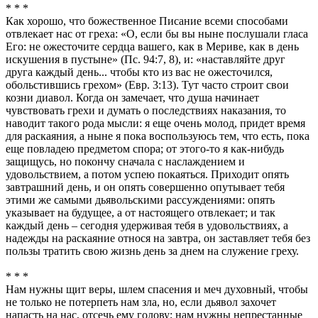
* * *
Как хорошо, что божественное Писание всеми способами
отвлекает нас от греха: «О, если бы вы ныне послушали гласа
Его: не ожесточите сердца вашего, как в Мериве, как в день
искушения в пустыне» (Пс. 94:7, 8), и: «наставляйте друг
друга каждый день... чтобы кто из вас не ожесточился,
обольстившись грехом» (Евр. 3:13). Тут часто строит свои
козни диавол. Когда он замечает, что душа начинает
чувствовать грехи и думать о последствиях наказания, то
наводит такого рода мысли: я еще очень молод, придет время
для раскаяния, а ныне я пока воспользуюсь тем, что есть, пока
еще повладею предметом спора; от этого-то я как-нибудь
защищусь, но покончу сначала с наслаждением и
удовольствием, а потом успею покаяться. Приходит опять
завтрашний день, и он опять совершенно опутывает тебя
этими же самыми дьявольскими рассуждениями: опять
указывает на будущее, а от настоящего отвлекает; и так
каждый день – сегодня удерживая тебя в удовольствиях, а
надежды на раскаяние относя на завтра, он заставляет тебя без
пользы тратить свою жизнь день за днем на служение греху.
* * *
Нам нужны щит веры, шлем спасения и меч духовный, чтобы
не только не потерпеть нам зла, но, если дьявол захочет
напасть на нас, отсечь ему голову; нам нужны непрестанные