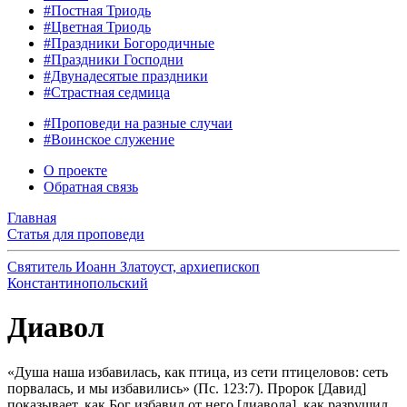
#Постная Триодь
#Цветная Триодь
#Праздники Богородичные
#Праздники Господни
#Двунадесятые праздники
#Страстная седмица
#Проповеди на разные случаи
#Воинское служение
О проекте
Обратная связь
Главная
Статья для проповеди
Святитель Иоанн Златоуст, архиепископ
Константинопольский
Диавол
«Душа наша избавилась, как птица, из сети птицеловов: сеть
порвалась, и мы избавились» (Пс. 123:7). Пророк [Давид]
показывает, как Бог избавил от него [диавола], как разрушил