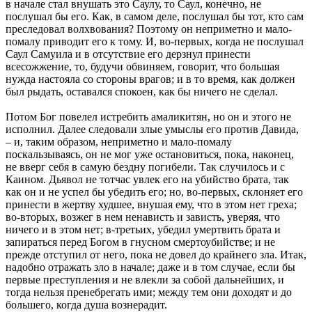
в начале стал внушать это Саулу, то Саул, конечно, не
послушал бы его. Как, в самом деле, послушал бы тот, кто сам
преследовал волхвования? Поэтому он неприметно и мало-
помалу приводит его к тому. И, во-первых, когда не послушал
Саул Самуила и в отсутствие его дерзнул принести
всесожжение, то, будучи обвиняем, говорит, что большая
нужда настояла со стороны врагов; и в то время, как должен
был рыдать, оставался спокоен, как бы ничего не сделал.
Потом Бог повелел истребить амаликитян, но он и этого не
исполнил. Далее следовали злые умыслы его против Давида,
– и, таким образом, неприметно и мало-помалу
поскальзываясь, он не мог уже остановиться, пока, наконец,
не вверг себя в самую бездну погибели. Так случилось и с
Каином. Дьявол не тотчас увлек его на убийство брата, так
как он и не успел бы убедить его; но, во-первых, склоняет его
принести в жертву худшее, внушая ему, что в этом нет греха;
во-вторых, возжег в нем ненависть и зависть, уверяя, что
ничего и в этом нет; в-третьих, убедил умертвить брата и
запираться перед Богом в гнусном смертоубийстве; и не
прежде отступил от него, пока не довел до крайнего зла. Итак,
надобно отражать зло в начале; даже и в том случае, если бы
первые преступления и не влекли за собой дальнейших, и
тогда нельзя пренебрегать ими; между тем они доходят и до
большего, когда душа вознерадит.