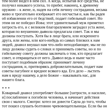
тем более видел в нем сил. А когда, испытав все средства, не
получил никакого успеха, то прибег, наконец, к древнему
оружию – к жене, и, надев на себя личину сострадания, весьма
живо и трогательно изображает его несчастья и, как бы радея
об избавлении его от бедствий, подает гибельный совет. Но
этим он не победил Иова; этот удивительный муж приметил
хитрость его, и с великим благоразумием заградил уста жене,
которая по внушению дьявола предлагала совет. Так и мы
должны поступать. Хотя бы в лице брата, или искреннего
друга, или жены, или кого-нибудь из самых близких к нам
людей, диавол внушал нам что-либо неподобающее, мы не по
лицу должны судить о словах и принимать советы, но и по
гибельному совету должны заключать о том, кто предлагает
совет, и отвращаться от него. Дьявол ведь и ныне часто
поступает подобным образом: принимает личину
сострадания, и, притворяясь доброжелательным, подает нам
советы пагубнее и вреднее всякого яда. Его дело – льстить
нам к вреду нашему, а дело Божие – наказывать нас, для
нашего блага.
* * *
Kоварный диавол употребляет большие [хитрости, и насилие,
и] послабление к погибели человека, и начинает действия
свои с малого. Смотри: хотел он довести Саула до того, чтобы
тот пошел слушать болтовню чревовещательницы. Если бы он