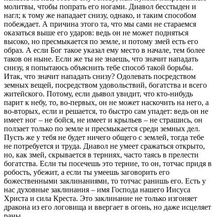
молитвы, чтобы попрать его ногами. Диавол бесстыден и
нагл; к тому же нападает снизу, однако, и таким способом
побеждает. А причина этого та, что мы сами не стараемся
оказаться выше его ударов: ведь он не может подняться
высоко, но пресмыкается по земле, и потому змей есть его
образ. А если Бог такое указал ему место в начале, тем более
таков он ныне. Если же ты не знаешь, что значит нападать
снизу, я попытаюсь объяснить тебе способ такой борьбы.
Итак, что значит нападать снизу? Одолевать посредством
земных вещей, посредством удовольствий, богатства и всего
житейского. Потому, если дьявол увидит, что кто-нибудь
парит к небу, то, во-первых, он не может наскочить на него, а
во-вторых, если и решается, то быстро сам упадет: ведь он не
имеет ног – не бойся, не имеет и крыльев – не страшись, он
ползает только по земле и пресмыкается среди земных дел.
Пусть же у тебя не будет ничего общего с землей, тогда тебе
не потребуется и труда. Диавол не умеет сражаться открыто,
но, как змей, скрывается в терниях, часто таясь в прелести
богатства. Если ты посечешь это терние, то он, тотчас придя в
робость, убежит, а если ты умеешь заговорить его
божественными заклинаниями, то тотчас ранишь его. Есть у
нас духовные заклинания – имя Господа нашего Иисуса
Христа и сила Креста. Это заклинание не только изгоняет
дракона из его логовища и ввергает в огонь, но даже исцеляет
раны.