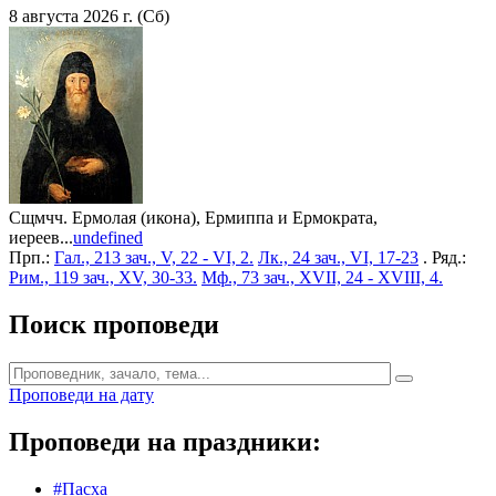
8 августа 2026 г. (Сб)
Сщмчч. Ермолая (икона), Ермиппа и Ермократа,
иереев...
undefined
Прп.:
Гал., 213 зач., V, 22 - VI, 2.
Лк., 24 зач., VI, 17-23
. Ряд.:
Рим., 119 зач., XV, 30-33.
Мф., 73 зач., XVII, 24 - XVIII, 4.
Поиск проповеди
Проповеди на дату
Проповеди на праздники:
#Пасха