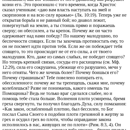
козни его. Это произошло с того времени, когда Христос
сказал ученикам: «даю вам власть наступать на змей и
скорпионов и на всю силу вражью» (Лк. 10:19). Теперь уже не
открытая борьба и не равный бой; но диавол лежит,
повергнутый на землю, а ты стоишь прямо и поражаешь
сверху; он обессилен, а ты крепок. Почему же он часто
одерживает над нами победу? По нашему малодушию, по
беспечности спящих. Если ты захочешь противостать ему, то
он не посмеет идти против тебя. Если же он побеждает тебя
спящего, то это происходит не от его силы, а от твоего
малодушия. Кто, даже из самых слабых, не победит спящего?
Но теперь крепкий связан, сосуды его расхищены (см. Мф.
12:29), сила его сокрушена, убежище его разрушено, мечи у
него отняты. Чего же хочешь более? Почему боишься его?
Почему страшишься? Тебе повелено попирать его,
обессиленного: почему же ты трепещешь, скажи мне, почему
колеблешься? Разве не понимаешь, какого имеешь ты
Помощника? Ведь не только враг сделался слабее, но и
помощь тебе стала больше. Волнения плоти усмирены, бремя
греха свергнуто, ты получил благодать Духа, силу помазания:
«Как закон, ослабленный плотию, был бессилен, то Бог
послал Сына Своего в подобии плоти греховной в жертву за
грех и осудил грех во плоти, чтобы оправдание закона
исполнилось в нас, живущих не по плоти» (Рим. 8:3, 4). Он
сделал плоть покорною, даровал тебе оружие – броню правды,