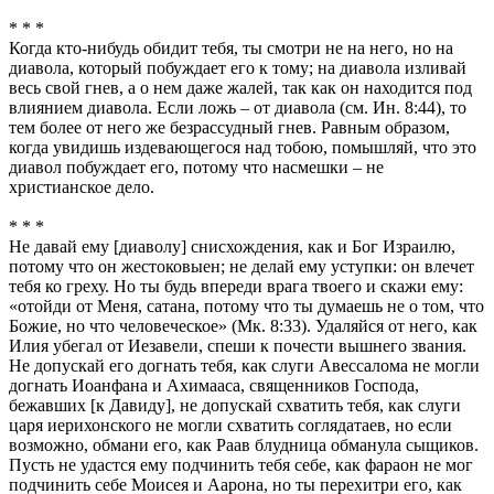
* * *
Когда кто-нибудь обидит тебя, ты смотри не на него, но на
диавола, который побуждает его к тому; на диавола изливай
весь свой гнев, а о нем даже жалей, так как он находится под
влиянием диавола. Если ложь – от диавола (см. Ин. 8:44), то
тем более от него же безрассудный гнев. Равным образом,
когда увидишь издевающегося над тобою, помышляй, что это
диавол побуждает его, потому что насмешки – не
христианское дело.
* * *
Не давай ему [диаволу] снисхождения, как и Бог Израилю,
потому что он жестоковыен; не делай ему уступки: он влечет
тебя ко греху. Но ты будь впереди врага твоего и скажи ему:
«отойди от Меня, сатана, потому что ты думаешь не о том, что
Божие, но что человеческое» (Мк. 8:33). Удаляйся от него, как
Илия убегал от Иезавели, спеши к почести вышнего звания.
Не допускай его догнать тебя, как слуги Авессалома не могли
догнать Иоанфана и Ахимааса, священников Господа,
бежавших [к Давиду], не допускай схватить тебя, как слуги
царя иерихонского не могли схватить соглядатаев, но если
возможно, обмани его, как Раав блудница обманула сыщиков.
Пусть не удастся ему подчинить тебя себе, как фараон не мог
подчинить себе Моисея и Аарона, но ты перехитри его, как