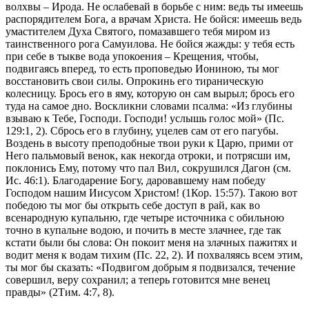
волхвы – Ирода. Не ослабевай в борьбе с ним: ведь ты имеешь
распорядителем Бога, а врачам Христа. Не бойся: имеешь ведь
умастителем Духа Святого, помазавшего тебя миром из
таинственного рога Самуилова. Не бойся жажды: у тебя есть
при себе в тыкве вода упокоения – Крещения, чтобы,
подвигаясь вперед, то есть проповедью Иониною, ты мог
восстановить свои силы. Опрокинь его тираническую
колесницу. Брось его в яму, которую он сам вырыл; брось его
туда на самое дно. Воскликни словами псалма: «Из глубины
взываю к Тебе, Господи. Господи! услышь голос мой» (Пс.
129:1, 2). Сбрось его в глубину, уцелев сам от его пагубы.
Воздень в высоту преподобные твои руки к Царю, прими от
Него пальмовый венок, как некогда отроки, и потрясши им,
поклонись Ему, потому что пал Вил, сокрушился Дагон (см.
Ис. 46:1). Благодарение Богу, даровавшему нам победу
Господом нашим Иисусом Христом! (1Кор. 15:57). Такою вот
победою ты мог бы открыть себе доступ в рай, как во
всенародную купальню, где четыре источника с обильною
точно в купальне водою, и почить в месте злачнее, где так
кстати были бы слова: Он покоит меня на злачных пажитях и
водит меня к водам тихим (Пс. 22, 2). И похваляясь всем этим,
ты мог бы сказать: «Подвигом добрым я подвизался, течение
совершил, веру сохранил; а теперь готовится мне венец
правды» (2Тим. 4:7, 8).