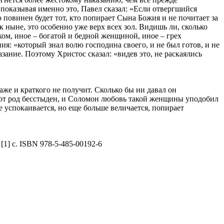
 показывая именно это, Павел сказал: «Если отвергшийся
ю повинен будет тот, кто попирает Сына Божия и не почитает за
к ныне, это особенно уже верх всех зол. Видишь ли, сколько
ком, иное – богатой и бедной женщиной, иное – грех
я: «который знал волю господина своего, и не был готов, и не
азание. Поэтому Христос сказал: «видев это, не раскаялись
даже и краткого не получит. Сколько бы ни давал он
тот род бесстыден, и Соломон любовь такой женщины уподобил
е успокаивается, но еще больше величается, попирает
 [1] с. ISBN 978-5-485-00192-6