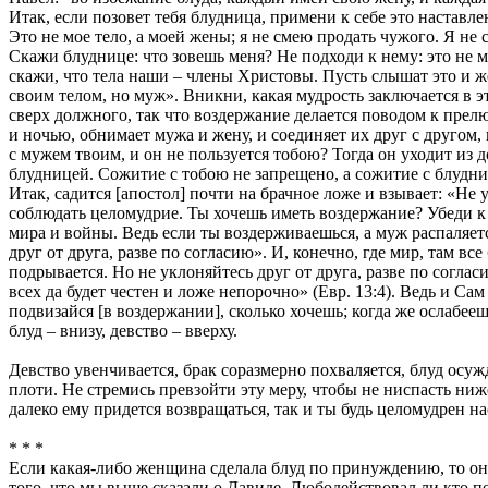
Итак, если позовет тебя блудница, примени к себе это наставл
Это не мое тело, а моей жены; я не смею продать чужого. Я не
Скажи блуднице: что зовешь меня? Не подходи к нему: это не 
скажи, что тела наши – члены Христовы. Пусть слышат это и же
своим телом, но муж». Вникни, какая мудрость заключается в
сверх должного, так что воздержание делается поводом к прелю
и ночью, обнимает мужа и жену, и соединяет их друг с другом, 
с мужем твоим, и он не пользуется тобою? Тогда он уходит из 
блудницей. Сожитие с тобою не запрещено, а сожитие с блудниц
Итак, садится [апостол] почти на брачное ложе и взывает: «Не 
соблюдать целомудрие. Ты хочешь иметь воздержание? Убеди к 
мира и войны. Ведь если ты воздерживаешься, а муж распаляет
друг от друга, разве по согласию». И, конечно, где мир, там все
подрывается. Но не уклоняйтесь друг от друга, разве по согла
всех да будет честен и ложе непорочно» (Евр. 13:4). Ведь и Са
подвизайся [в воздержании], сколько хочешь; когда же ослабееш
блуд – внизу, девство – вверху.
Девство увенчивается, брак соразмерно похваляется, блуд осуж
плоти. Не стремись превзойти эту меру, чтобы не ниспасть ниж
далеко ему придется возвращаться, так и ты будь целомудрен на
* * *
Если какая-либо женщина сделала блуд по принуждению, то она 
того, что мы выше сказали о Давиде. Любодействовал ли кто п