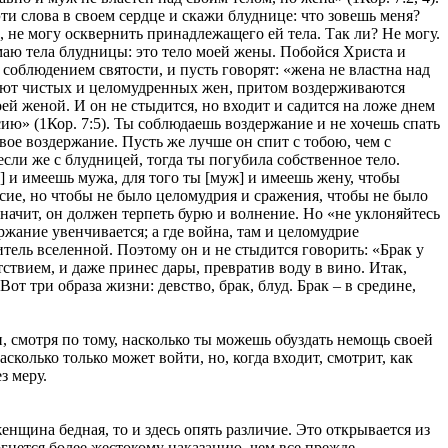
эти слова в своем сердце и скажи блуднице: что зовешь меня?
, не могу осквернить принадлежащего ей тела. Так ли? Не могу.
маю тела блудницы: это тело моей жены. Побойся Христа и
 соблюдением святости, и пусть говорят: «жена не властна над
имеют чистых и целомудренных жен, притом воздерживаются
ей женой. И он не стыдится, но входит и садится на ложе днем
асию» (1Кор. 7:5). Ты соблюдаешь воздержание и не хочешь спать
твое воздержание. Пусть же лучше он спит с тобою, чем с
сли же с блудницей, тогда ты погубила собственное тело.
а] и имеешь мужа, для того ты [муж] и имеешь жену, чтобы
сие, но чтобы не было целомудрия и сражения, чтобы не было
начит, он должен терпеть бурю и волнение. Но «не уклоняйтесь
держание увенчивается; а где война, там и целомудрие
итель вселенной. Поэтому он и не стыдится говорить: «Брак у
тствием, и даже принес дары, превратив воду в вино. Итак,
от три образа жизни: девство, брак, блуд. Брак – в средине,
и, смотря по тому, насколько ты можешь обуздать немощь своей
сколько только может войти, но, когда входит, смотрит, как
з меру.
нщина бедная, то и здесь опять различие. Это открывается из
гнется более жестокому наказанию, чем все прежде