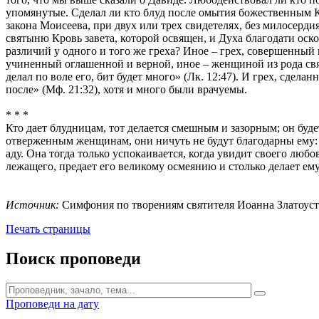
упомянутые. Сделал ли кто блуд после омытия божественным Кр
закона Моисеева, при двух или трех свидетелях, без милосерди
святыню Кровь завета, которой освящен, и Духа благодати оскор
различий у одного и того же греха? Иное – грех, совершенный 
учиненный оглашенной и верной, иное – женщиной из рода свящ
делал по воле его, бит будет много» (Лк. 12:47). И грех, сдел
после» (Мф. 21:32), хотя и много были врачуемы.
* * *
Кто дает блудницам, тот делается смешным и зазорным; он будет
отверженным женщинам, они ничуть не будут благодарны ему: 
аду. Она тогда только успокаивается, когда увидит своего люб
лежащего, предает его великому осмеянию и столько делает ему 
Источник:
Симфония по творениям святителя Иоанна Златоуста / [
Печать страницы
Поиск проповеди
Проповеди на дату