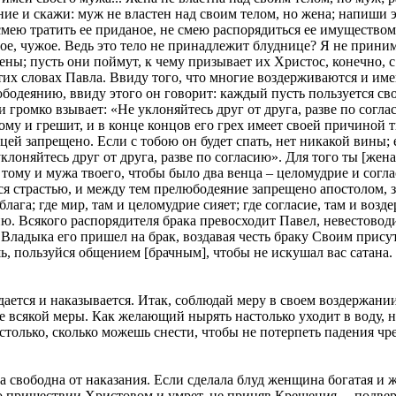
ение и скажи: муж не властен над своим телом, но жена; напиши 
 смею тратить ее приданое, не смею распорядиться ее имуществом
мое, чужое. Ведь это тело не принадлежит блуднице? Я не прини
ны; пусть они поймут, к чему призывает их Христос, конечно, с
 этих словах Павла. Ввиду того, что многие воздерживаются и 
бодеянию, ввиду этого он говорит: каждый пусть пользуется сво
и громко взывает: «Не уклоняйтесь друг от друга, разве по согл
дому и грешит, и в конце концов его грех имеет своей причиной 
ей запрещено. Если с тобою он будет спать, нет никакой вины; е
уклоняйтесь друг от друга, разве по согласию». Для того ты [жен
тому и мужа твоего, чтобы было два венца – целомудрие и согла
ся страстью, и между тем прелюбодеяние запрещено апостолом, з
 блага; где мир, там и целомудрие сияет; где согласие, там и воз
сию. Всякого распорядителя брака превосходит Павел, невестовод
м Владыка его пришел на брак, воздавая честь браку Своим прису
ь, пользуйся общением [брачным], чтобы не искушал вас сатана. В
дается и наказывается. Итак, соблюдай меру в своем воздержани
е всякой меры. Как желающий нырять настолько уходит в воду, на
столько, сколько можешь снести, чтобы не потерпеть падения чре
свободна от наказания. Если сделала блуд женщина богатая и же
о пришествии Христовом и умрет, не приняв Крещения, – подвер