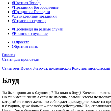
#Цветная Триодь
#Праздники Богородичные
#Праздники Господни
#Двунадесятые праздники
#Страстная седмица
#Проповеди на разные случаи
#Воинское служение
О проекте
Обратная связь
Главная
Статья для проповеди
Святитель Иоанн Златоуст, архиепископ Константинопольский
Блуд
Ты был привязан к блуднице? Ты впал в блуд? Хочешь покаяться?
Но ты имеешь жену, а если не имеешь, возьми, чтобы пользоват
который не имеет жены, но соблюдает целомудрие, какое ты п
и блудишь, даже больше – прелюбодействуешь? Но, спрашивает
Павел: "во избежание блуда, каждый имей свою жену, и каждая и