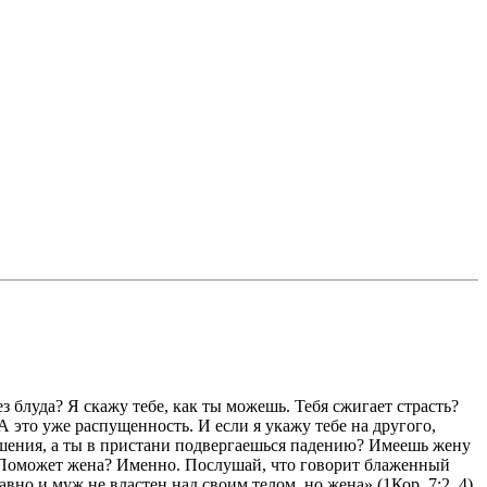
з блуда? Я скажу тебе, как ты можешь. Тебя сжигает страсть?
А это уже распущенность. И если я укажу тебе на другого,
ушения, а ты в пристани подвергаешься падению? Имеешь жену
а. Поможет жена? Именно. Послушай, что говорит блаженный
вно и муж не властен над своим телом, но жена» (1Кор. 7:2, 4).