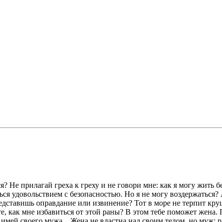
 Не прилагай греха к греху и не говори мне: как я могу жить бе
ься удовольствием с безопасностью. Но я не могу воздержаться? 
редставишь оправдание или извинение? Тот в море не терпит кр
е, как мне избавиться от этой раны? В этом тебе поможет жен
мей своего мужа... Жена не властна над своим телом, но муж; ра