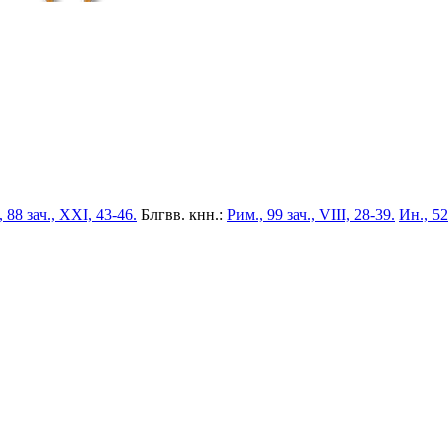
 88 зач., XXI, 43-46.
Блгвв. кнн.:
Рим., 99 зач., VIII, 28-39.
Ин., 52