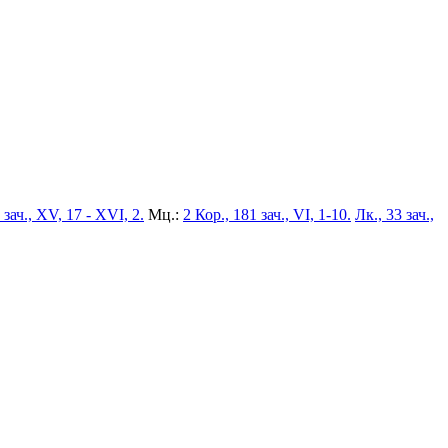
 зач., XV, 17 - XVI, 2.
Мц.:
2 Кор., 181 зач., VI, 1-10.
Лк., 33 зач.,