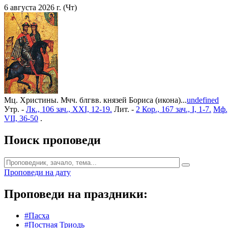
6 августа 2026 г. (Чт)
Мц. Христины. Мчч. блгвв. князей Бориса (икона)...
undefined
Утр. -
Лк., 106 зач., XXI, 12-19.
Лит. -
2 Кор., 167 зач., I, 1-7.
Мф.,
VII, 36-50
.
Поиск проповеди
Проповеди на дату
Проповеди на праздники:
#Пасха
#Постная Триодь