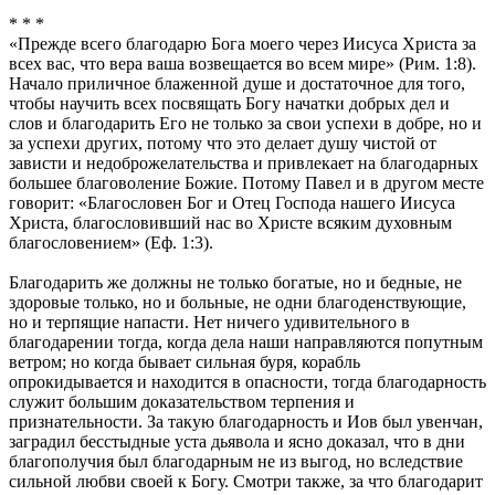
* * *
«Прежде всего благодарю Бога моего через Иисуса Христа за
всех вас, что вера ваша возвещается во всем мире» (Рим. 1:8).
Начало приличное блаженной душе и достаточное для того,
чтобы научить всех посвящать Богу начатки добрых дел и
слов и благодарить Его не только за свои успехи в добре, но и
за успехи других, потому что это делает душу чистой от
зависти и недоброжелательства и привлекает на благодарных
большее благоволение Божие. Потому Павел и в другом месте
говорит: «Благословен Бог и Отец Господа нашего Иисуса
Христа, благословивший нас во Христе всяким духовным
благословением» (Еф. 1:3).
Благодарить же должны не только богатые, но и бедные, не
здоровые только, но и больные, не одни благоденствующие,
но и терпящие напасти. Нет ничего удивительного в
благодарении тогда, когда дела наши направляются попутным
ветром; но когда бывает сильная буря, корабль
опрокидывается и находится в опасности, тогда благодарность
служит большим доказательством терпения и
признательности. За такую благодарность и Иов был увенчан,
заградил бесстыдные уста дьявола и ясно доказал, что в дни
благополучия был благодарным не из выгод, но вследствие
сильной любви своей к Богу. Смотри также, за что благодарит