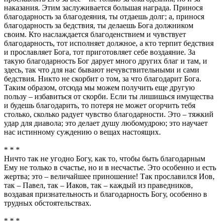
наказания. Этим заслуживается большая награда. Принося
благодарность за благодеяния, ты отдаешь долг; а, принося
благодарность за бедствия, ты делаешь Бога должником
своим. Кто наслаждается благоденствием и чувствует
благодарность, тот исполняет должное, а кто терпит бедствия
и прославляет Бога, тот приготовляет себе воздаяние. За
такую благодарность Бог дарует много других благ и там, и
здесь, так что для нас бывают нечувствительными и сами
бедствия. Никто не скорбит о том, за что благодарит Бога.
Таким образом, отсюда мы можем получить еще другую
пользу – избавиться от скорби. Если ты лишишься имущества
и будешь благодарить, то потеря не может огорчить тебя
столько, сколько радует чувство благодарности. Это – тяжкий
удар для диавола; это делает душу любомудрою; это научает
нас истинному суждению о вещах настоящих.
* * *
Ничто так не угодно Богу, как то, чтобы быть благодарным
Ему не только в счастье, но и в несчастье. Это особенно и есть
жертва; это – величайшее приношение! Так прославился Иов,
так – Павел, так – Иаков, так – каждый из праведников,
воздавая признательность и благодарность Богу, особенно в
трудных обстоятельствах.
* * *