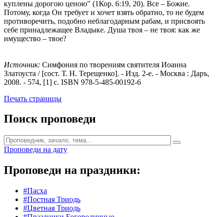
куплены дорогою ценою" (1Кор. 6:19, 20). Все – Божие.
Потому, когда Он требует и хочет взять обратно, то не будем
противоречить, подобно неблагодарным рабам, и присвоять
себе принадлежащее Владыке. Душа твоя – не твоя: как же
имущество – твое?
Источник:
Симфония по творениям святителя Иоанна
Златоуста / [сост. Т. Н. Терещенко]. - Изд. 2-е. - Москва : Даръ,
2008. - 574, [1] с. ISBN 978-5-485-00192-6
Печать страницы
Поиск проповеди
Проповеди на дату
Проповеди на праздники:
#Пасха
#Постная Триодь
#Цветная Триодь
#Праздники Богородичные