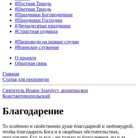
#Постная Триодь
#Цветная Триодь
#Праздники Богородичные
#Праздники Господни
#Двунадесятые праздники
#Страстная седмица
#Проповеди на разные случаи
#Воинское служение
О проекте
Обратная связь
Главная
Статья для проповеди
Святитель Иоанн Златоуст, архиепископ
Константинопольский
Благодарение
То особенно и свойственно душе благодарной и любомудрой,
чтобы благодарить Бога и в скорбных обстоятельствах,
прославлять Его за все – не только за благодеяния, но и за