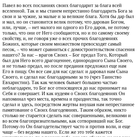
Павел во всех посланиях своих благодарит за блага всей
вселенной. Так и мы станем непрестанно благодарить Бога за
свои и за чужие, за малые и за великие блага. Хотя бы дар был
и мал, но он становится велик потому, что дарован Богом,
или, лучше, – нет малого ни одного из Его даров, не потому
только, что они от Него сообщаются, но и по самому своему
свойству, и, не говоря уже о всех прочих благодеяниях
Божиих, которые своим множеством превосходят самый
песок, – что может сравниться с домостроительством спасения
нашего? За нас – врагов Своих – Бог предал Того, Который
был для Него всего драгоценнее, единородного Сына Своего,
и не только предал, но после предания предложил еще нам
Его в пищу. Он все сам для нас сделал: и даровал нам Сына
Своего, и сделал нас благодарными за то (чрез Таинство
Евхаристии). Так как человек бывает большею частью
неблагодарен, то Бог все относящееся до нас принимает на
Себя и совершает. И как иудеям о Своих благодеяниях Он
напоминал чрез места, времена и празднества, так точно
сделал и здесь, посредством жертвы внушая нам непрестанное
памятование о Своих благодеяниях. Таким образом, никто
столько не старается сделать нас совершенными, великими и
во всем благопризнательными, как сотворивший нас Бог.
Потому-то Он благодетельствует часто и против воли, и еще
чаще – без ведома нашего. Если же это тебе кажется