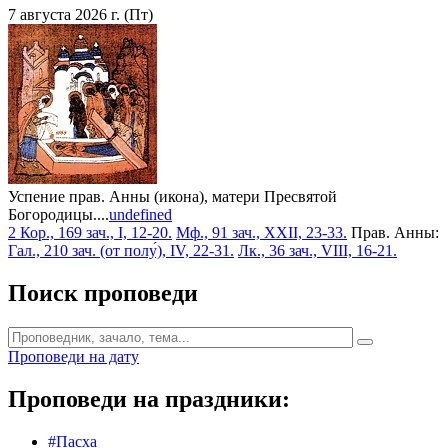
7 августа 2026 г. (Пт)
Успение прав. Анны (икона), матери Пресвятой
Богородицы....
undefined
2 Кор., 169 зач., I, 12-20.
Мф., 91 зач., XXII, 23-33.
Прав. Анны:
Гал., 210 зач. (от полу́), IV, 22-31.
Лк., 36 зач., VIII, 16-21.
Поиск проповеди
Проповеди на дату
Проповеди на праздники:
#Пасха