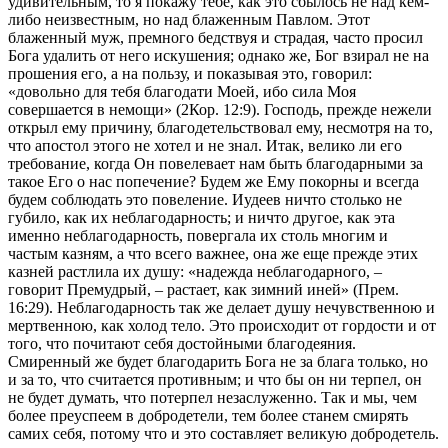
удивительным, то я покажу тебе, как это сбылось не над кем-
либо неизвестным, но над блаженным Павлом. Этот
блаженный муж, премного бедствуя и страдая, часто просил
Бога удалить от него искушения; однако же, Бог взирал не на
прошения его, а на пользу, и показывая это, говорил:
«довольно для тебя благодати Моей, ибо сила Моя
совершается в немощи» (2Кор. 12:9). Господь, прежде нежели
открыл ему причину, благодетельствовал ему, несмотря на то,
что апостол этого не хотел и не знал. Итак, велико ли его
требование, когда Он повелевает нам быть благодарными за
такое Его о нас попечение? Будем же Ему покорны и всегда
будем соблюдать это повеление. Иудеев ничто столько не
губило, как их неблагодарность; и ничто другое, как эта
именно неблагодарность, повергала их столь многим и
частым казням, а что всего важнее, она же еще прежде этих
казней растлила их душу: «надежда неблагодарного, –
говорит Премудрый, – растает, как зимний иней» (Прем.
16:29). Неблагодарность так же делает душу нечувственною и
мертвенною, как холод тело. Это происходит от гордости и от
того, что почитают себя достойными благодеяния.
Смиренный же будет благодарить Бога не за блага только, но
и за то, что считается противным; и что бы он ни терпел, он
не будет думать, что потерпел незаслуженно. Так и мы, чем
более преуспеем в добродетели, тем более станем смирять
самих себя, потому что и это составляет великую добродетель.