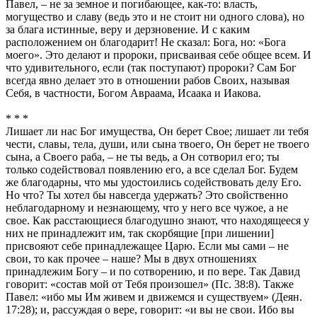
Павел, – не за земное и погибающее, как-то: власть,
могущество и славу (ведь это и не стоит ни одного слова), но
за блага истинные, веру и дерзновение. И с каким
расположением он благодарит! Не сказал: Бога, но: «Бога
моего». Это делают и пророки, присваивая себе общее всем. И
что удивительного, если (так поступают) пророки? Сам Бог
всегда явно делает это в отношении рабов Своих, называя
Себя, в частности, Богом Авраама, Исаака и Иакова.
* * *
Лишает ли нас Бог имущества, Он берет Свое; лишает ли тебя
чести, славы, тела, души, или сына твоего, Он берет не твоего
сына, а Своего раба, – не ты ведь, а Он сотворил его; ты
только содействовал появлению его, а все сделал Бог. Будем
же благодарны, что мы удостоились содействовать делу Его.
Но что? Ты хотел бы навсегда удержать? Это свойственно
неблагодарному и незнающему, что у него все чужое, а не
свое. Как расстающиеся благодушно знают, что находящееся у
них не принадлежит им, так скорбящие [при лишении]
присвояют себе принадлежащее Царю. Если мы сами – не
свои, то как прочее – наше? Мы в двух отношениях
принадлежим Богу – и по сотворению, и по вере. Так Давид
говорит: «состав мой от Тебя произошел» (Пс. 38:8). Также
Павел: «ибо мы Им живем и движемся и существуем» (Деян.
17:28); и, рассуждая о вере, говорит: «и вы не свои. Ибо вы