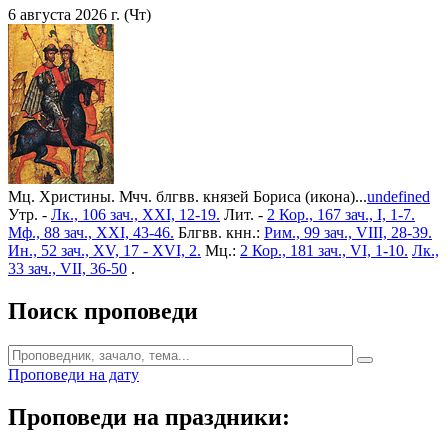
6 августа 2026 г. (Чт)
Мц. Христины. Мчч. блгвв. князей Бориса (икона)...
undefined
Утр. -
Лк., 106 зач., XXI, 12-19.
Лит. -
2 Кор., 167 зач., I, 1-7.
Мф., 88 зач., XXI, 43-46.
Блгвв. кнн.:
Рим., 99 зач., VIII, 28-39.
Ин., 52 зач., XV, 17 - XVI, 2.
Мц.:
2 Кор., 181 зач., VI, 1-10.
Лк.,
33 зач., VII, 36-50
.
Поиск проповеди
Проповеди на дату
Проповеди на праздники: