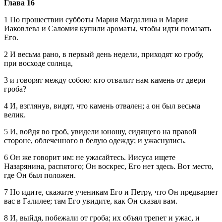
Глава 16
1 По прошествии субботы Мария Магдалина и Мария
Иаковлева и Саломия купили ароматы, чтобы идти помазать
Его.
2 И весьма рано, в первый день недели, приходят ко гробу,
при восходе солнца,
3 и говорят между собою: кто отвалит нам камень от двери
гроба?
4 И, взглянув, видят, что камень отвален; а он был весьма
велик.
5 И, войдя во гроб, увидели юношу, сидящего на правой
стороне, облеченного в белую одежду; и ужаснулись.
6 Он же говорит им: не ужасайтесь. Иисуса ищете
Назарянина, распятого; Он воскрес, Его нет здесь. Вот место,
где Он был положен.
7 Но идите, скажите ученикам Его и Петру, что Он предваряет
вас в Галилее; там Его увидите, как Он сказал вам.
8 И, выйдя, побежали от гроба; их объял трепет и ужас, и