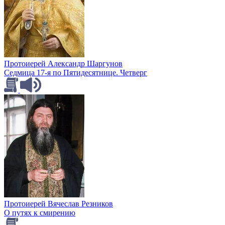
Протоиерей Александр Шаргунов
Седмица 17-я по Пятидесятнице. Четверг
Протоиерей Вячеслав Резников
О путях к смирению