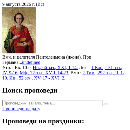
9 августа 2026 г. (Вс)
Вмч. и целителя Пантелеимона (икона). Прп.
Германа...
undefined
Утр. - Ев. 10-е,
Ин., 66 зач., XXI, 1-14.
Лит. -
1 Кор., 131 зач.,
IV, 9-16.
Мф., 72 зач., XVII, 14-23.
Вмч.:
2 Тим., 292 зач., II, 1-
10.
Ин., 52 зач., XV, 17 - XVI, 2.
Поиск проповеди
Проповеди на дату
Проповеди на праздники: