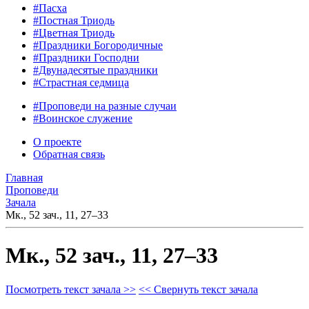
#Пасха
#Постная Триодь
#Цветная Триодь
#Праздники Богородичные
#Праздники Господни
#Двунадесятые праздники
#Страстная седмица
#Проповеди на разные случаи
#Воинское служение
О проекте
Обратная связь
Главная
Проповеди
Зачала
Мк., 52 зач., 11, 27–33
Мк., 52 зач., 11, 27–33
Посмотреть текст зачала >>
<< Свернуть текст зачала