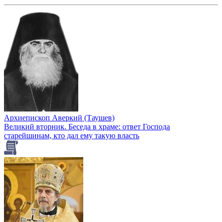
Архиепископ Аверкий (Таушев)
Великий вторник. Беседа в храме: ответ Господа
старейшинам, кто дал ему такую власть