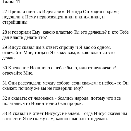
Глава 11
27 Пришли опять в Иерусалим. И когда Он ходил в храме,
подошли к Нему первосвященники и книжники, и
старейшины
28 и говорили Ему: какою властью Ты это делаешь? и кто Тебе
дал власть делать это?
29 Иисус сказал им в ответ: спрошу и Я вас об одном,
отвечайте Мне; тогда и Я скажу вам, какою властью это
делаю.
30 Крещение Иоанново с небес было, или от человеков?
отвечайте Мне.
31 Они рассуждали между собою: если скажем: с небес,- то Он
скажет: почему же вы не поверили ему?
32 а сказать: от человеков - боялись народа, потому что все
полагали, что Иоанн точно был пророк.
33 И сказали в ответ Иисусу: не знаем. Тогда Иисус сказал им
в ответ: и Я не скажу вам, какою властью это делаю.