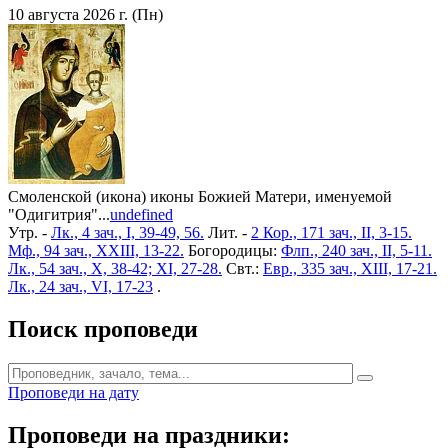
10 августа 2026 г. (Пн)
Смоленской (икона) иконы Божией Матери, именуемой
"Одигитрия"...
undefined
Утр. -
Лк., 4 зач., I, 39-49, 56.
Лит. -
2 Кор., 171 зач., II, 3-15.
Мф., 94 зач., XXIII, 13-22.
Богородицы:
Флп., 240 зач., II, 5-11.
Лк., 54 зач., X, 38-42; XI, 27-28.
Свт.:
Евр., 335 зач., XIII, 17-21.
Лк., 24 зач., VI, 17-23
.
Поиск проповеди
Проповеди на дату
Проповеди на праздники: