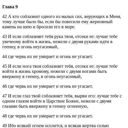
Глава 9
42 А кто соблазнит одного из малых сих, верующих в Меня,
тому лучше было бы, если бы повесили ему жерновный
камень на шею и бросили его в море.
43 И если соблазняет тебя рука твоя, отсеки ее: лучше тебе
увечному войти в жизнь, нежели с двумя руками идти в
геенну, в огонь неугасимый,
44 где червь их не умирает и огонь не угасает.
45 И если нога твоя соблазняет тебя, отсеки ее: лучше тебе
войти в жизнь хромому, нежели с двумя ногами быть
ввержену в геенну, в огонь неугасимый,
46 где червь их не умирает и огонь не угасает.
47 И если глаз твой соблазняет тебя, вырви его: лучше тебе с
одним глазом войти в Царствие Божие, нежели с двумя
глазами быть ввержену в геенну огненную,
48 где червь их не умирает и огонь не угасает.
49 Ибо всякий огнем осолится, и всякая жертва солью