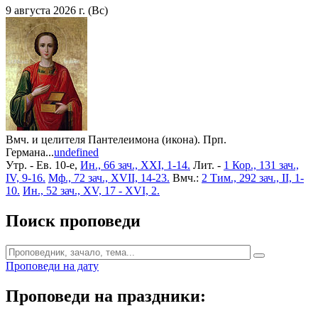
9 августа 2026 г. (Вс)
Вмч. и целителя Пантелеимона (икона). Прп.
Германа...
undefined
Утр. - Ев. 10-е,
Ин., 66 зач., XXI, 1-14.
Лит. -
1 Кор., 131 зач.,
IV, 9-16.
Мф., 72 зач., XVII, 14-23.
Вмч.:
2 Тим., 292 зач., II, 1-
10.
Ин., 52 зач., XV, 17 - XVI, 2.
Поиск проповеди
Проповеди на дату
Проповеди на праздники: