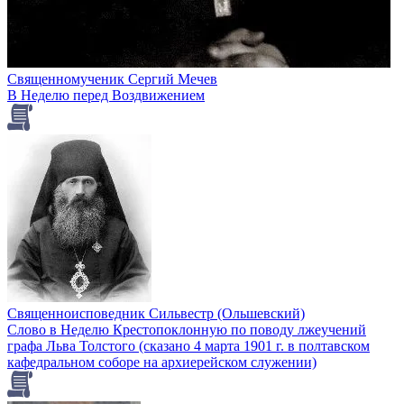
Священномученик Сергий Мечев
В Неделю перед Воздвижением
Священноисповедник Сильвестр (Ольшевский)
Слово в Неделю Крестопоклонную по поводу лжеучений
графа Льва Толстого (сказано 4 марта 1901 г. в полтавском
кафедральном соборе на архиерейском служении)