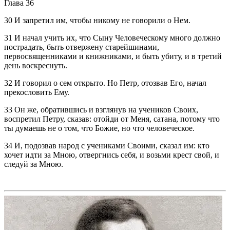
Глава 36
30 И запретил им, чтобы никому не говорили о Нем.
31 И начал учить их, что Сыну Человеческому много должно
пострадать, быть отвержену старейшинами,
первосвященниками и книжниками, и быть убиту, и в третий
день воскреснуть.
32 И говорил о сем открыто. Но Петр, отозвав Его, начал
прекословить Ему.
33 Он же, обратившись и взглянув на учеников Своих,
воспретил Петру, сказав: отойди от Меня, сатана, потому что
ты думаешь не о том, что Божие, но что человеческое.
34 И, подозвав народ с учениками Своими, сказал им: кто
хочет идти за Мною, отвергнись себя, и возьми крест свой, и
следуй за Мною.