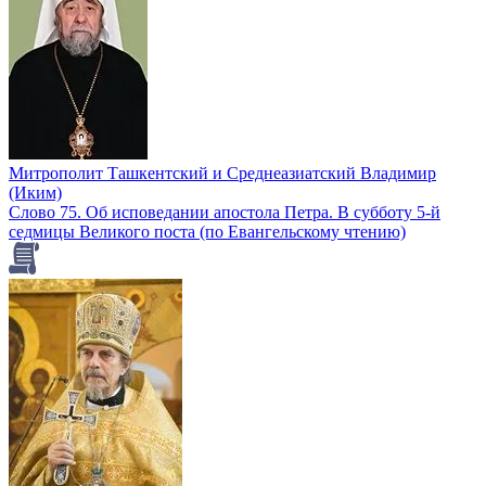
Митрополит Ташкентский и Среднеазиатский Владимир
(Иким)
Слово 75. Об исповедании апостола Петра. В субботу 5-й
седмицы Великого поста (по Евангельскому чтению)