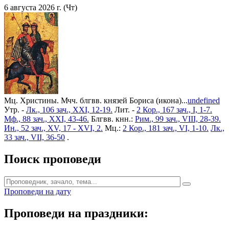
6 августа 2026 г. (Чт)
Мц. Христины. Мчч. блгвв. князей Бориса (икона)...
undefined
Утр. -
Лк., 106 зач., XXI, 12-19.
Лит. -
2 Кор., 167 зач., I, 1-7.
Мф., 88 зач., XXI, 43-46.
Блгвв. кнн.:
Рим., 99 зач., VIII, 28-39.
Ин., 52 зач., XV, 17 - XVI, 2.
Мц.:
2 Кор., 181 зач., VI, 1-10.
Лк.,
33 зач., VII, 36-50
.
Поиск проповеди
Проповеди на дату
Проповеди на праздники: