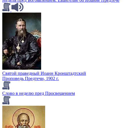
Неделя пред Богоявлением. Евангелие об Иоанне Предтече
Святой праведный Иоанн Кронштадтский
Проповедь Предтечи, 1902 г.
Слово в неделю пред Просвещением