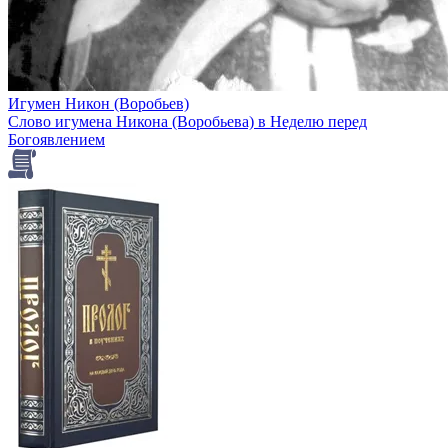
Игумен Никон (Воробьев)
Слово игумена Никона (Воробьева) в Неделю перед
Богоявлением