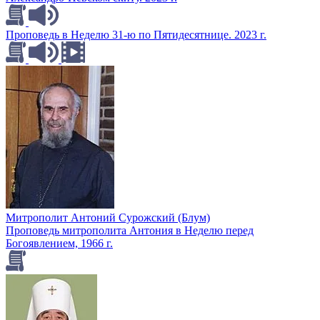
Проповедь в Неделю 31-ю по Пятидесятнице. 2023 г.
Митрополит Антоний Сурожский (Блум)
Проповедь митрополита Антония в Неделю перед
Богоявлением, 1966 г.