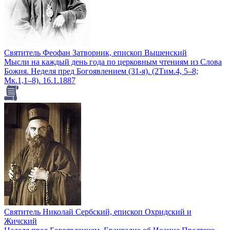
Святитель Феофан Затворник, епископ Вышенский
Мысли на каждый день года по церковным чтениям из Слова
Божия. Неделя пред Богоявлением (31-я). (2Тим.4, 5–8;
Мк.1,1–8). 16.1.1887
Святитель Николай Сербский, епископ Охридский и
Жичский