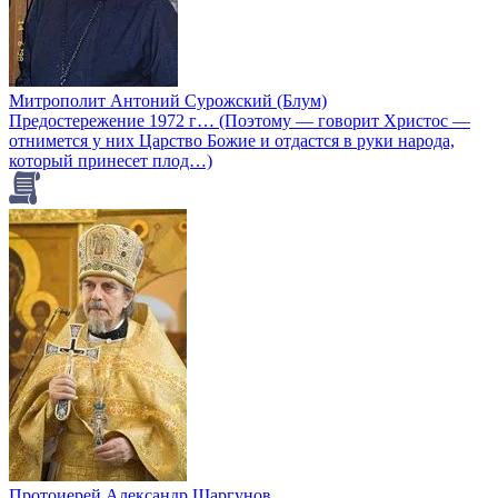
Митрополит Антоний Сурожский (Блум)
Предостережение 1972 г… (Поэтому — говорит Христос —
отнимется у них Царство Божие и отдастся в руки народа,
который принесет плод…)
Протоиерей Александр Шаргунов