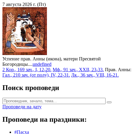
7 августа 2026 г. (Пт)
Успение прав. Анны (икона), матери Пресвятой
Богородицы....
undefined
2 Кор., 169 зач., I, 12-20.
Мф., 91 зач., XXII, 23-33.
Прав. Анны:
Гал., 210 зач. (от полу́), IV, 22-31.
Лк., 36 зач., VIII, 16-21.
Поиск проповеди
Проповеди на дату
Проповеди на праздники:
#Пасха