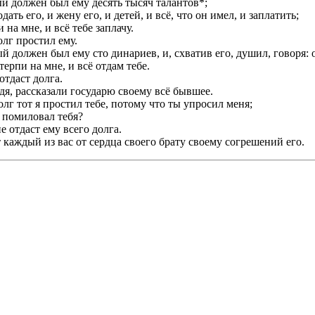
ый должен был ему десять тысяч талантов*;
дать его, и жену его, и детей, и всё, что он имел, и заплатить;
и на мне, и всё тебе заплачу.
олг простил ему.
й должен был ему сто динариев, и, схватив его, душил, говоря: 
терпи на мне, и всё отдам тебе.
отдаст долга.
дя, рассказали государю своему всё бывшее.
долг тот я простил тебе, потому что ты упросил меня;
я помиловал тебя?
е отдаст ему всего долга.
 каждый из вас от сердца своего брату своему согрешений его.