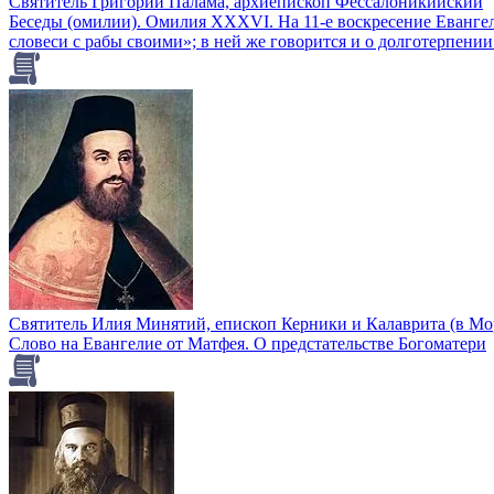
Святитель Григорий Палама, архиепископ Фессалоникийский
Беседы (омилии). Омилия XXXVI. На 11-е воскресение Евангел
словеси с рабы своими»; в ней же говорится и о долготерпении
Святитель Илия Минятий, епископ Керники и Калаврита (в Мо
Слово на Евангелие от Матфея. О предстательстве Богоматери