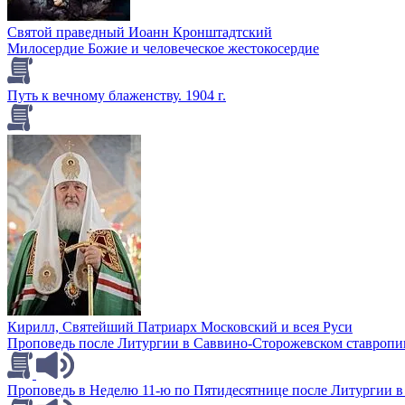
Святой праведный Иоанн Кронштадтский
Милосердие Божие и человеческое жестокосердие
Путь к вечному блаженству. 1904 г.
Кирилл, Святейший Патриарх Московский и всея Руси
Проповедь после Литургии в Саввино-Сторожевском ставропиг
Проповедь в Неделю 11-ю по Пятидесятнице после Литургии в 