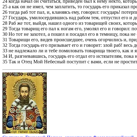
24 когда начал он считаться, приведен был к нему некто, котор
25 а как он не имел, чем заплатить, то государь его приказал про
26 тогда раб тот пал, и, кланяясь ему, говорил: государь! потерп
27 Государь, умилосердившись над рабом тем, отпустил его и д
28 Раб же тот, выйдя, нашел одного из товарищей своих, которы
29 Тогда товарищ его пал к ногам его, умолял его и говорил: по
30 Но тот не захотел, а пошел и посадил его в темницу, пока не 
31 Товарищи его, видев происшедшее, очень огорчились и, при
32 Тогда государь его призывает его и говорит: злой раб! весь 
33 не надлежало ли и тебе помиловать товарища твоего, как и 
34 И, разгневавшись, государь его отдал его истязателям, пока н
35 Так и Отец Мой Небесный поступит с вами, если не простит