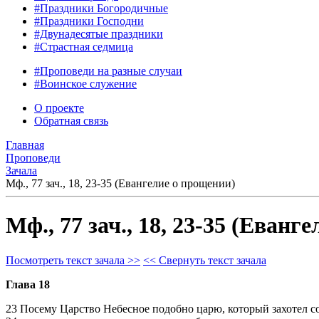
#Праздники Богородичные
#Праздники Господни
#Двунадесятые праздники
#Страстная седмица
#Проповеди на разные случаи
#Воинское служение
О проекте
Обратная связь
Главная
Проповеди
Зачала
Мф., 77 зач., 18, 23-35 (Евангелие о прощении)
Мф., 77 зач., 18, 23-35 (Еванг
Посмотреть текст зачала >>
<< Свернуть текст зачала
Глава 18
23 Посему Царство Небесное подобно царю, который захотел со