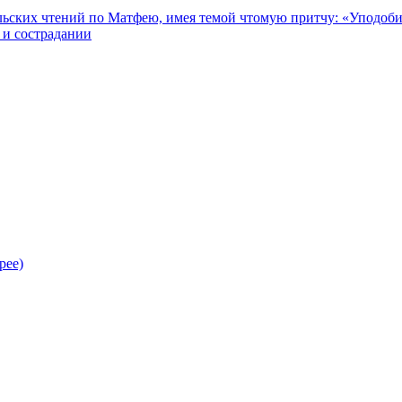
ьских чтений по Матфею, имея темой чтомую притчу: «Уподобися
 и сострадании
рее)