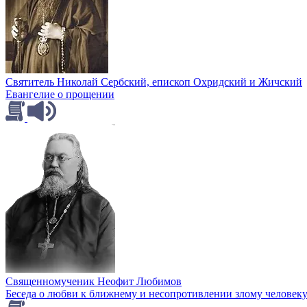
Святитель Николай Сербский, епископ Охридский и Жичский
Евангелие о прощении
Священномученик Неофит Любимов
Беседа о любви к ближнему и несопротивлении злому человеку.