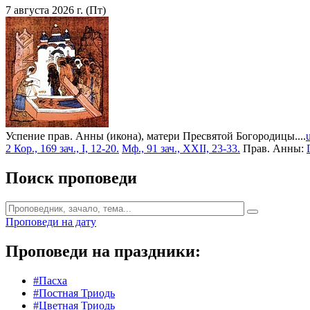
7 августа 2026 г. (Пт)
Успение прав. Анны (икона), матери Пресвятой Богородицы....
2 Кор., 169 зач., I, 12-20.
Мф., 91 зач., XXII, 23-33.
Прав. Анны:
Поиск проповеди
Проповеди на дату
Проповеди на праздники:
#Пасха
#Постная Триодь
#Цветная Триодь