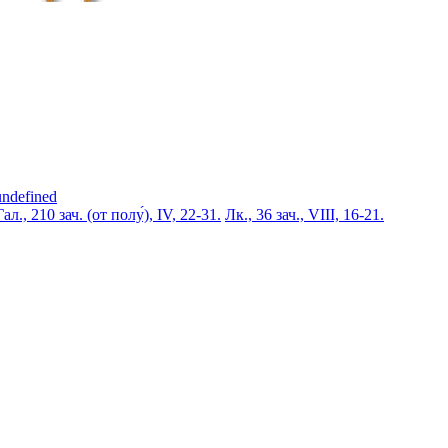
undefined
Гал., 210 зач. (от полу́), IV, 22-31.
Лк., 36 зач., VIII, 16-21.