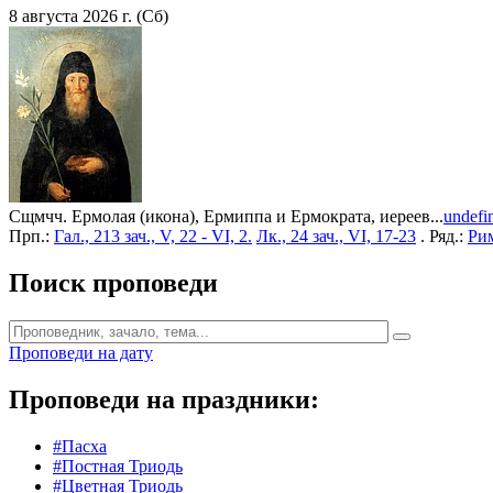
8 августа 2026 г. (Сб)
Сщмчч. Ермолая (икона), Ермиппа и Ермократа, иереев...
undefi
Прп.:
Гал., 213 зач., V, 22 - VI, 2.
Лк., 24 зач., VI, 17-23
. Ряд.:
Рим
Поиск проповеди
Проповеди на дату
Проповеди на праздники:
#Пасха
#Постная Триодь
#Цветная Триодь