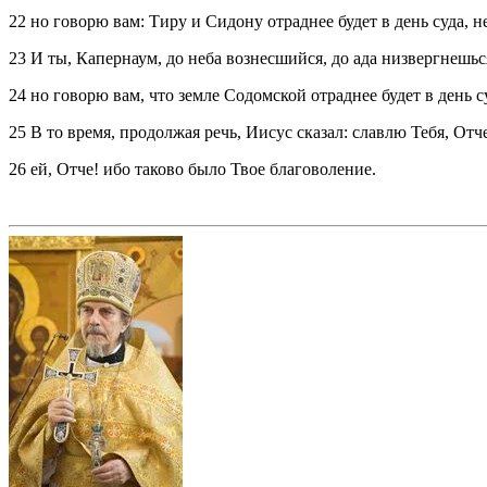
22 но говорю вам: Тиру и Сидону отраднее будет в день суда, н
23 И ты, Капернаум, до неба вознесшийся, до ада низвергнешься
24 но говорю вам, что земле Содомской отраднее будет в день с
25 В то время, продолжая речь, Иисус сказал: славлю Тебя, Отч
26 ей, Отче! ибо таково было Твое благоволение.