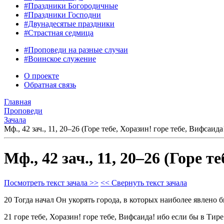
#Праздники Богородичные
#Праздники Господни
#Двунадесятые праздники
#Страстная седмица
#Проповеди на разные случаи
#Воинское служение
О проекте
Обратная связь
Главная
Проповеди
Зачала
Мф., 42 зач., 11, 20–26 (Горе тебе, Хоразин! горе тебе, Вифсаида
Мф., 42 зач., 11, 20–26 (Горе т
Посмотреть текст зачала >>
<< Свернуть текст зачала
20 Тогда начал Он укорять города, в которых наиболее явлено бы
21 горе тебе, Хоразин! горе тебе, Вифсаида! ибо если бы в Ти