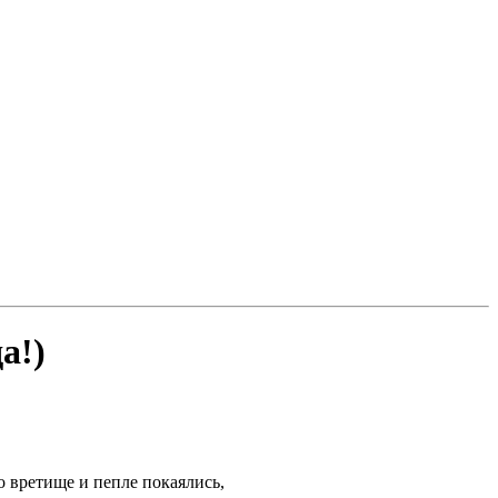
а!)
о вретище и пепле покаялись,