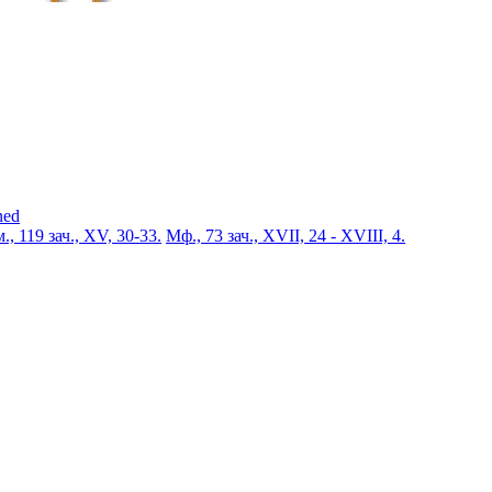
ned
., 119 зач., XV, 30-33.
Мф., 73 зач., XVII, 24 - XVIII, 4.