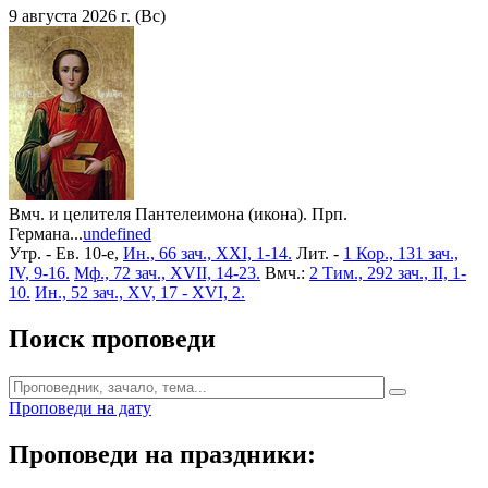
9 августа 2026 г. (Вс)
Вмч. и целителя Пантелеимона (икона). Прп.
Германа...
undefined
Утр. - Ев. 10-е,
Ин., 66 зач., XXI, 1-14.
Лит. -
1 Кор., 131 зач.,
IV, 9-16.
Мф., 72 зач., XVII, 14-23.
Вмч.:
2 Тим., 292 зач., II, 1-
10.
Ин., 52 зач., XV, 17 - XVI, 2.
Поиск проповеди
Проповеди на дату
Проповеди на праздники: