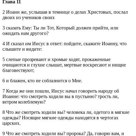
Глава 11
2 Иоанн же, услышав в темнице о делах Христовых, послал
двоих из учеников своих
3 сказать Ему: Ты ли Тот, Который должен прийти, или
ожидать нам другого?
4 И сказал им Иисус в ответ: пойдите, скажите Иоанну, что
слышите и видите:
5 слепые прозревают и хромые ходят, прокаженные
очищаются и глухие слышат, мертвые воскресают и нищие
благовествуют;
6 и блажен, кто не соблазнится о Мне.
7 Когда же они пошли, Иисус начал говорить народу об
Иоанне: что смотреть ходили вы в пустыню? трость ли,
ветром колеблемую?
8 Что же смотреть ходили вы? человека ли, одетого в мягкие
одежды? Носящие мягкие одежды находятся в чертогах
царских.
9 Что же смотреть ходили вы? пророка? Да, говорю вам, и