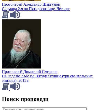
Протоиерей Александр Шаргунов
Седмица 2-я по Пятидесятнице. Четверг
Протоиерей Димитрий Смирнов
На неделю 23-ю по Пятидесятнице (три евангельских
эпизода), 2015 г.
Поиск проповеди