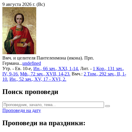
9 августа 2026 г. (Вс)
Вмч. и целителя Пантелеимона (икона). Прп.
Германа...
undefined
Утр. - Ев. 10-е,
Ин., 66 зач., XXI, 1-14.
Лит. -
1 Кор., 131 зач.,
IV, 9-16.
Мф., 72 зач., XVII, 14-23.
Вмч.:
2 Тим., 292 зач., II, 1-
10.
Ин., 52 зач., XV, 17 - XVI, 2.
Поиск проповеди
Проповеди на дату
Проповеди на праздники: