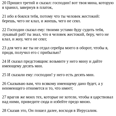
20 Пришел третий и сказал: господин! вот твоя мина, которую
я хранил, завернув в платок,
21 ибо я боялся тебя, потому что ты человек жестокий:
берешь, чего не клал, и жнешь, чего не сеял.
22 Господин сказал ему: твоими устами буду судить тебя,
лукавый раб! ты знал, что я человек жестокий, беру, чего не
клал, и жну, чего не сеял;
23 для чего же ты не отдал серебра моего в оборот, чтобы я,
придя, получил его с прибылью?
24 И сказал предстоящим: возьмите у него мину и дайте
имеющему десять мин.
25 И сказали ему: господин! у него есть десять мин.
26 Сказываю вам, что всякому имеющему дано будет, а у
неимеющего отнимется и то, что имеет;
27 врагов же моих тех, которые не хотели, чтобы я царствовал
над ними, приведите сюда и избейте предо мною.
28 Сказав это, Он пошел далее, восходя в Иерусалим.