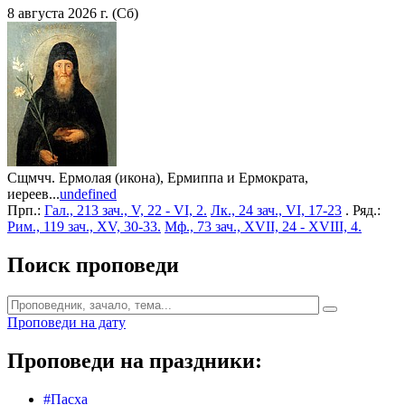
8 августа 2026 г. (Сб)
Сщмчч. Ермолая (икона), Ермиппа и Ермократа,
иереев...
undefined
Прп.:
Гал., 213 зач., V, 22 - VI, 2.
Лк., 24 зач., VI, 17-23
. Ряд.:
Рим., 119 зач., XV, 30-33.
Мф., 73 зач., XVII, 24 - XVIII, 4.
Поиск проповеди
Проповеди на дату
Проповеди на праздники:
#Пасха