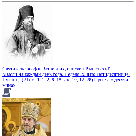
Святитель Феофан Затворник, епископ Вышенский
Мысли на каждый день года. Неделя 26-я по Пятидесятнице.
Пятница (2Тим. 1, 1–2, 8–18; Лк. 19, 12–28) Притча о десяти
минах