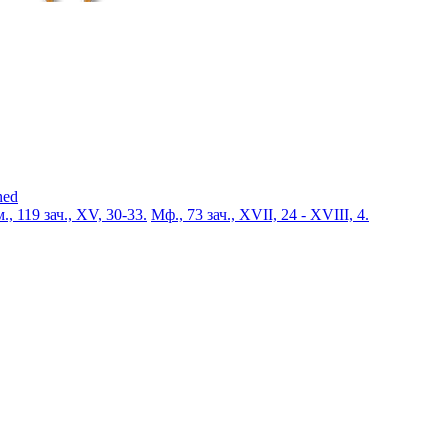
ned
., 119 зач., XV, 30-33.
Мф., 73 зач., XVII, 24 - XVIII, 4.