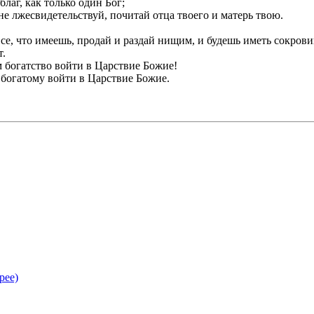
лаг, как только один Бог;
 не лжесвидетельствуй, почитай отца твоего и матерь твою.
 все, что имеешь, продай и раздай нищим, и будешь иметь сокров
т.
м богатство войти в Царствие Божие!
 богатому войти в Царствие Божие.
рее)