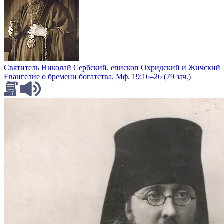
Святитель Николай Сербский, епископ Охридский и Жичский
Евангелие о бремени богатства. Мф. 19:16–26 (79 зач.)