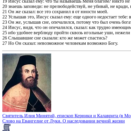
19 Иисус сказал ему: что ты называешь Меня благим? никто не б
20 знаешь заповеди: не прелюбодействуй, не убивай, не кради,
21 Он же сказал: все это сохранил я от юности моей.
22 Услышав это, Иисус сказал ему: еще одного недостает тебе:
23 Он же, услышав сие, опечалился, потому что был очень бога
24 Иисус, видя, что он опечалился, сказал: как трудно имеющи
25 ибо удобнее верблюду пройти сквозь игольные уши, нежели
26 Слышавшие сие сказали: кто же может спастись?
27 Но Он сказал: невозможное человекам возможно Богу.
Святитель Илия Минятий, епископ Керники и Калаврита (в Мо
Слово на Евангелие от Луки. О наследовании вечной жизни