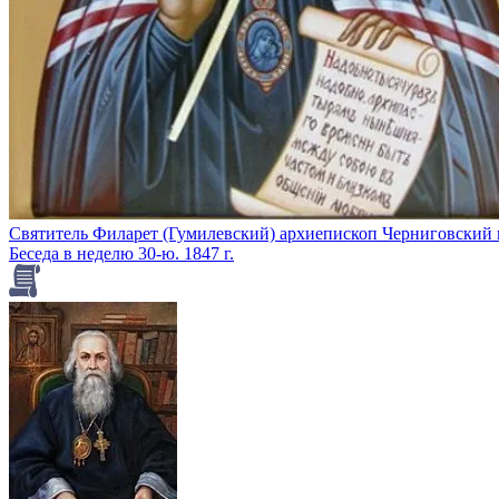
Святитель Филарет (Гумилевский) архиепископ Черниговский
Беседа в неделю 30-ю. 1847 г.