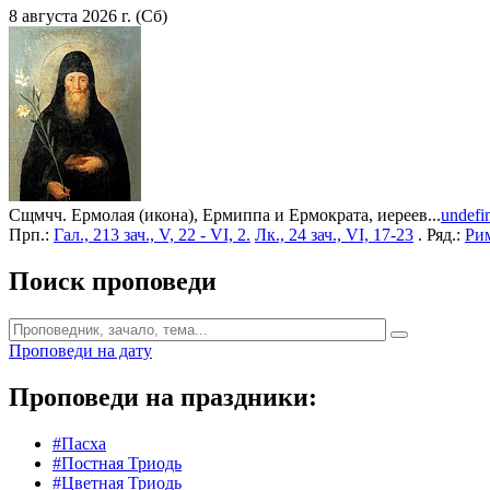
8 августа 2026 г. (Сб)
Сщмчч. Ермолая (икона), Ермиппа и Ермократа, иереев...
undefi
Прп.:
Гал., 213 зач., V, 22 - VI, 2.
Лк., 24 зач., VI, 17-23
. Ряд.:
Рим
Поиск проповеди
Проповеди на дату
Проповеди на праздники:
#Пасха
#Постная Триодь
#Цветная Триодь