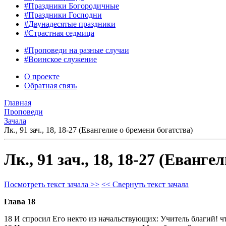
#Праздники Богородичные
#Праздники Господни
#Двунадесятые праздники
#Страстная седмица
#Проповеди на разные случаи
#Воинское служение
О проекте
Обратная связь
Главная
Проповеди
Зачала
Лк., 91 зач., 18, 18-27 (Евангелие о бремени богатства)
Лк., 91 зач., 18, 18-27 (Еванг
Посмотреть текст зачала >>
<< Свернуть текст зачала
Глава 18
18 И спросил Его некто из начальствующих: Учитель благий! ч