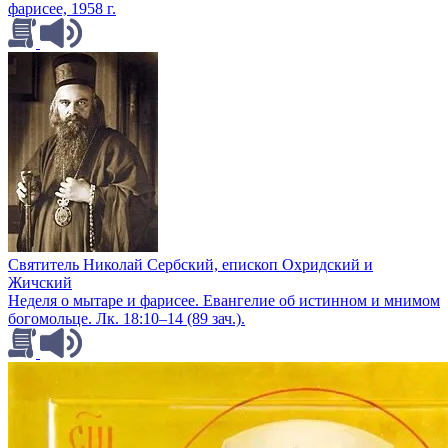
фарисее, 1958 г.
Святитель Николай Сербский, епископ Охридский и
Жичский
Неделя о мытаре и фарисее. Евангелие об истинном и мнимом
богомольце. Лк. 18:10–14 (89 зач.).