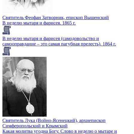
Святитель Феофан Затворник, епископ Вышенский
В неделю мытаря и фарисея. 1865 г.
В неделю мытаря и фарисея (самодовольство и
самооправдание – это самая пагубная прелесть). 1864 г.
Святитель Лука (Войно-Ясенецкий), архиепископ
Симферопольский и Крымский
Какая молитва угодна Богу. Слово в неделю о мытаре и