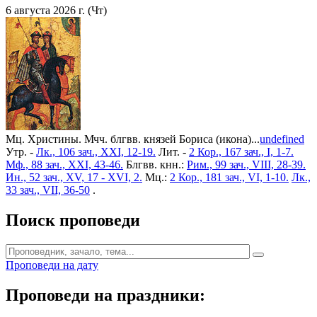
6 августа 2026 г. (Чт)
Мц. Христины. Мчч. блгвв. князей Бориса (икона)...
undefined
Утр. -
Лк., 106 зач., XXI, 12-19.
Лит. -
2 Кор., 167 зач., I, 1-7.
Мф., 88 зач., XXI, 43-46.
Блгвв. кнн.:
Рим., 99 зач., VIII, 28-39.
Ин., 52 зач., XV, 17 - XVI, 2.
Мц.:
2 Кор., 181 зач., VI, 1-10.
Лк.,
33 зач., VII, 36-50
.
Поиск проповеди
Проповеди на дату
Проповеди на праздники: