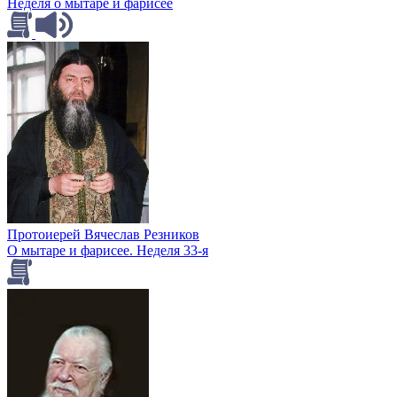
Неделя о мытаре и фарисее
Протоиерей Вячеслав Резников
О мытаре и фарисее. Неделя 33-я