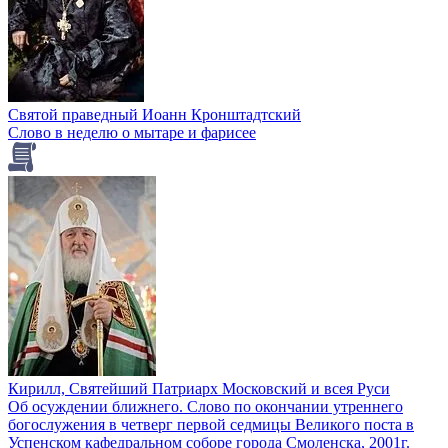
Святой праведный Иоанн Кронштадтский
Слово в неделю о мытаре и фарисее
Кирилл, Святейший Патриарх Московский и всея Руси
Об осуждении ближнего. Слово по окончании утреннего
богослужения в четверг первой седмицы Великого поста в
Успенском кафедральном соборе города Смоленска, 2001г.