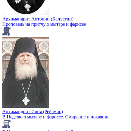
Архимандрит Антонин (Капустин)
Проповедь на притчу о мытаре и фарисее
Архимандрит Илия (Рейзмир)
В Неделю о мытаре и фарисее. Смирение и покаяние