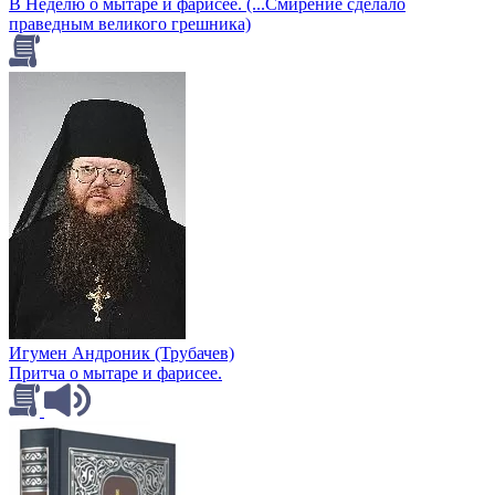
В Неделю о мытаре и фарисее. (...Смирение сделало
праведным великого грешника)
Игумен Андроник (Трубачев)
Притча о мытаре и фарисее.