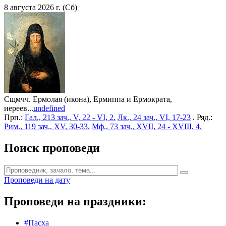
8 августа 2026 г. (Сб)
Сщмчч. Ермолая (икона), Ермиппа и Ермократа,
иереев...
undefined
Прп.:
Гал., 213 зач., V, 22 - VI, 2.
Лк., 24 зач., VI, 17-23
. Ряд.:
Рим., 119 зач., XV, 30-33.
Мф., 73 зач., XVII, 24 - XVIII, 4.
Поиск проповеди
Проповеди на дату
Проповеди на праздники:
#Пасха