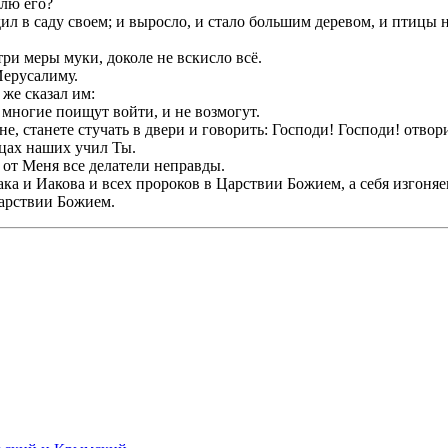
блю его?
дил в саду своем; и выросло, и стало большим деревом, и птицы 
ри меры муки, доколе не вскисло всё.
Иерусалиму.
же сказал им:
, многие поищут войти, и не возмогут.
вне, станете стучать в двери и говорить: Господи! Господи! отвор
ицах наших учил Ты.
е от Меня все делатели неправды.
аака и Иакова и всех пророков в Царствии Божием, а себя изгоня
 Царствии Божием.