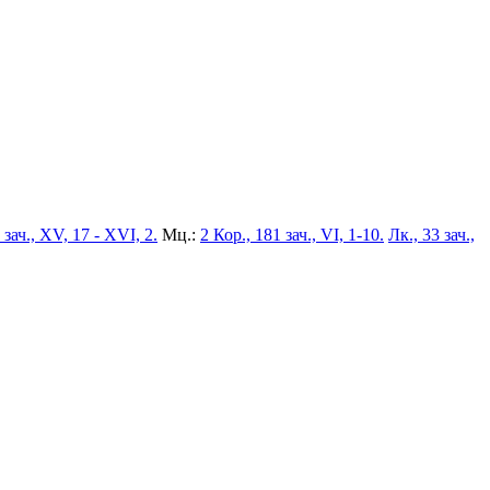
 зач., XV, 17 - XVI, 2.
Мц.:
2 Кор., 181 зач., VI, 1-10.
Лк., 33 зач.,