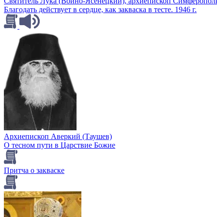
Святитель Лука (Войно-Ясенецкий), архиепископ Симферопо
Благодать действует в сердце, как закваска в тесте. 1946 г.
Архиепископ Аверкий (Таушев)
О тесном пути в Царствие Божие
Притча о закваске