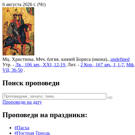
6 августа 2026 г. (Чт)
Мц. Христины. Мчч. блгвв. князей Бориса (икона)...
undefined
Утр. -
Лк., 106 зач., XXI, 12-19.
Лит. -
2 Кор., 167 зач., I, 1-7.
Мф.,
VII, 36-50
.
Поиск проповеди
Проповеди на дату
Проповеди на праздники:
#Пасха
#Постная Триодь