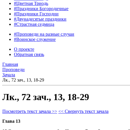
#Цветная Триодь
#Праздники Богородичные
#Праздники Господни
#Двунадесятые праздники
#Страстная седмица
#Проповеди на разные случаи
#Воинское служение
О проекте
Обратная связь
Главная
Проповеди
Зачала
Лк., 72 зач., 13, 18-29
Лк., 72 зач., 13, 18-29
Посмотреть текст зачала >>
<< Свернуть текст зачала
Глава 13