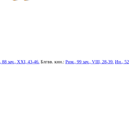
 88 зач., XXI, 43-46.
Блгвв. кнн.:
Рим., 99 зач., VIII, 28-39.
Ин., 52