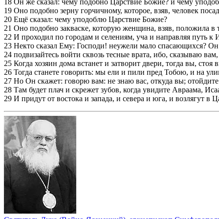
18 Он же сказал: чему подобно Царствие Божие? и чему уподо
19 Оно подобно зерну горчичному, которое, взяв, человек поса
20 Ещё сказал: чему уподоблю Царствие Божие?
21 Оно подобно закваске, которую женщина, взяв, положила в т
22 И проходил по городам и селениям, уча и направляя путь к 
23 Некто сказал Ему: Господи! неужели мало спасающихся? Он 
24 подвизайтесь войти сквозь тесные врата, ибо, сказываю вам
25 Когда хозяин дома встанет и затворит двери, тогда вы, стоя 
26 Тогда станете говорить: мы ели и пили пред Тобою, и на ул
27 Но Он скажет: говорю вам: не знаю вас, откуда вы; отойдит
28 Там будет плач и скрежет зубов, когда увидите Авраама, Ис
29 И придут от востока и запада, и севера и юга, и возлягут в