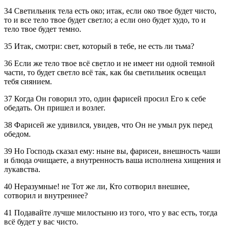
34 Светильник тела есть око; итак, если око твое будет чисто,
то и все тело твое будет светло; а если оно будет худо, то и
тело твое будет темно.
35 Итак, смотри: свет, который в тебе, не есть ли тьма?
36 Если же тело твое всё светло и не имеет ни одной темной
части, то будет светло всё та́к, как бы светильник освещал
тебя сиянием.
37 Когда Он говорил это, один фарисей просил Его к себе
обедать. Он пришел и возлег.
38 Фарисей же удивился, увидев, что Он не умыл рук перед
обедом.
39 Но Господь сказал ему: ныне вы, фарисеи, внешность чаши
и блюда очищаете, а внутренность ваша исполнена хищения и
лукавства.
40 Неразумные! не Тот же ли, Кто сотворил внешнее,
сотворил и внутреннее?
41 Подавайте лучше милостыню из того, что у вас есть, тогда
всё будет у вас чисто.