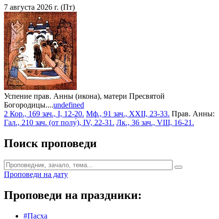
7 августа 2026 г. (Пт)
Успение прав. Анны (икона), матери Пресвятой
Богородицы....
undefined
2 Кор., 169 зач., I, 12-20.
Мф., 91 зач., XXII, 23-33.
Прав. Анны:
Гал., 210 зач. (от полу́), IV, 22-31.
Лк., 36 зач., VIII, 16-21.
Поиск проповеди
Проповеди на дату
Проповеди на праздники:
#Пасха