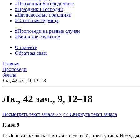
#Праздники Богородичные
#Праздники Господни
#Двунадесятые праздники
#Страстная седмица
#Проповеди на разные случаи
#Воинское служение
О проекте
Обратная связь
Главная
Проповеди
Зачала
Лк., 42 зач., 9, 12–18
Лк., 42 зач., 9, 12–18
Посмотреть текст зачала >>
<< Свернуть текст зачала
Глава 9
12 День же начал склоняться к вечеру. И, приступив к Нему, д