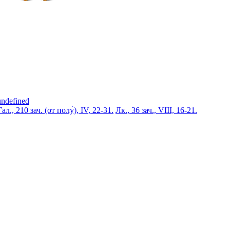
undefined
Гал., 210 зач. (от полу́), IV, 22-31.
Лк., 36 зач., VIII, 16-21.