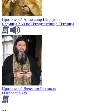
Протоиерей Александр Шаргунов
Седмица 21-я по Пятидесятнице. Пятница
Протоиерей Вячеслав Резников
О жалобщиках