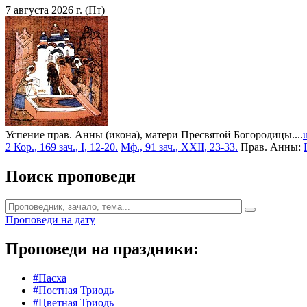
7 августа 2026 г. (Пт)
Успение прав. Анны (икона), матери Пресвятой Богородицы....
2 Кор., 169 зач., I, 12-20.
Мф., 91 зач., XXII, 23-33.
Прав. Анны:
Поиск проповеди
Проповеди на дату
Проповеди на праздники:
#Пасха
#Постная Триодь
#Цветная Триодь