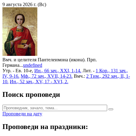
9 августа 2026 г. (Вс)
Вмч. и целителя Пантелеимона (икона). Прп.
Германа...
undefined
Утр. - Ев. 10-е,
Ин., 66 зач., XXI, 1-14.
Лит. -
1 Кор., 131 зач.,
IV, 9-16.
Мф., 72 зач., XVII, 14-23.
Вмч.:
2 Тим., 292 зач., II, 1-
10.
Ин., 52 зач., XV, 17 - XVI, 2.
Поиск проповеди
Проповеди на дату
Проповеди на праздники: