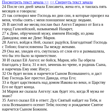
Посмотреть текст зачала >>
<< Свернуть текст зачала
24 После сих дней зачала Елисавета, жена его, и таилась пять
месяцев и говорила:
25 так сотворил мне Господь во дни сии, в которые призрел на
меня, чтобы снять с меня поношение между людьми.
26 В шестой же месяц послан был Ангел Гавриил от Бога в
город Галилейский, называемый Назарет,
27 к Деве, обрученной мужу, именем Иосифу, из дома
Давидова; имя же Деве: Мария.
28 Ангел, войдя к Ней, сказал: радуйся, Благодатная! Господь
с Тобою; благословенна Ты между женами.
29 Она же, увидев его, смутилась от слов его и размышляла,
что́ бы это было за приветствие.
30 И сказал Ей Ангел: не бойся, Мария, ибо Ты обрела
благодать у Бога; 31 и вот, зачнешь во чреве, и родишь Сына,
и наречешь Ему имя: Иисус.
32 Он будет велик и наречется Сыном Всевышнего, и даст
Ему Господь Бог престол Давида, отца Его;
33 и будет царствовать над домом Иакова во веки, и Царству
Его не будет конца.
34 Мария же сказала Ангелу: как будет это, когда Я мужа не
знаю?
35 Ангел сказал Ей в ответ: Дух Святый найдет на Тебя, и
сила Всевышнего осенит Тебя; посему и рождаемое Святое
наречется Сыном Божиим.