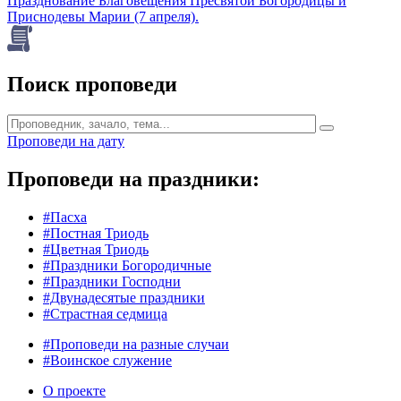
Празднование Благовещения Пресвятой Богородицы и
Приснодевы Марии (7 апреля).
Поиск проповеди
Проповеди на дату
Проповеди на праздники:
#Пасха
#Постная Триодь
#Цветная Триодь
#Праздники Богородичные
#Праздники Господни
#Двунадесятые праздники
#Страстная седмица
#Проповеди на разные случаи
#Воинское служение
О проекте