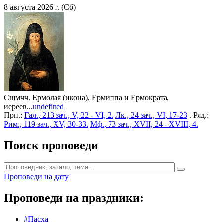
8 августа 2026 г. (Сб)
Сщмчч. Ермолая (икона), Ермиппа и Ермократа,
иереев...
undefined
Прп.:
Гал., 213 зач., V, 22 - VI, 2.
Лк., 24 зач., VI, 17-23
. Ряд.:
Рим., 119 зач., XV, 30-33.
Мф., 73 зач., XVII, 24 - XVIII, 4.
Поиск проповеди
Проповеди на дату
Проповеди на праздники:
#Пасха