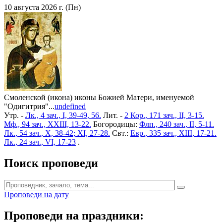
10 августа 2026 г. (Пн)
Смоленской (икона) иконы Божией Матери, именуемой
"Одигитрия"...
undefined
Утр. -
Лк., 4 зач., I, 39-49, 56.
Лит. -
2 Кор., 171 зач., II, 3-15.
Мф., 94 зач., XXIII, 13-22.
Богородицы:
Флп., 240 зач., II, 5-11.
Лк., 54 зач., X, 38-42; XI, 27-28.
Свт.:
Евр., 335 зач., XIII, 17-21.
Лк., 24 зач., VI, 17-23
.
Поиск проповеди
Проповеди на дату
Проповеди на праздники: