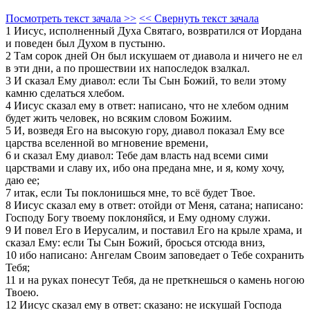
Посмотреть текст зачала >>
<< Свернуть текст зачала
1 Иисус, исполненный Духа Святаго, возвратился от Иордана
и поведен был Духом в пустыню.
2 Там сорок дней Он был искушаем от диавола и ничего не ел
в эти дни, а по прошествии их напоследок взалкал.
3 И сказал Ему диавол: если Ты Сын Божий, то вели этому
камню сделаться хлебом.
4 Иисус сказал ему в ответ: написано, что не хлебом одним
будет жить человек, но всяким словом Божиим.
5 И, возведя Его на высокую гору, диавол показал Ему все
царства вселенной во мгновение времени,
6 и сказал Ему диавол: Тебе дам власть над всеми сими
царствами и славу их, ибо она предана мне, и я, кому хочу,
даю ее;
7 итак, если Ты поклонишься мне, то всё будет Твое.
8 Иисус сказал ему в ответ: отойди от Меня, сатана; написано:
Господу Богу твоему поклоняйся, и Ему одному служи.
9 И повел Его в Иерусалим, и поставил Его на крыле храма, и
сказал Ему: если Ты Сын Божий, бросься отсюда вниз,
10 ибо написано: Ангелам Своим заповедает о Тебе сохранить
Тебя;
11 и на руках понесут Тебя, да не преткнешься о камень ногою
Твоею.
12 Иисус сказал ему в ответ: сказано: не искушай Господа