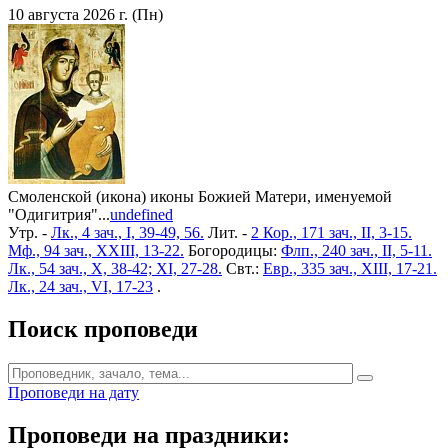
10 августа 2026 г. (Пн)
Смоленской (икона) иконы Божией Матери, именуемой
"Одигитрия"...
undefined
Утр. -
Лк., 4 зач., I, 39-49, 56.
Лит. -
2 Кор., 171 зач., II, 3-15.
Мф., 94 зач., XXIII, 13-22.
Богородицы:
Флп., 240 зач., II, 5-11.
Лк., 54 зач., X, 38-42; XI, 27-28.
Свт.:
Евр., 335 зач., XIII, 17-21.
Лк., 24 зач., VI, 17-23
.
Поиск проповеди
Проповеди на дату
Проповеди на праздники: