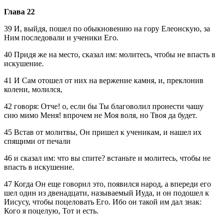
Глава 22
39 И, выйдя, пошел по обыкновению на гору Елеонскую, за
Ним последовали и ученики Его.
40 Придя же на место, сказал им: молитесь, чтобы не впасть в
искушение.
41 И Сам отошел от них на вержение камня, и, преклонив
колени, молился,
42 говоря: Отче! о, если бы Ты благоволил пронести чашу
сию мимо Меня! впрочем не Моя воля, но Твоя да будет.
45 Встав от молитвы, Он пришел к ученикам, и нашел их
спящими от печали
46 и сказал им: что вы спите? встаньте и молитесь, чтобы не
впасть в искушение.
47 Когда Он еще говорил это, появился народ, а впереди его
шел один из двенадцати, называемый Иуда, и он подошел к
Иисусу, чтобы поцеловать Его. Ибо он такой им дал знак:
Кого я поцелую, Тот и есть.