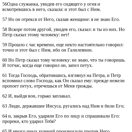
56Одна служанка, увидев его сидящего у огня и
всмотревшись в него, сказала: и этот был с Ним.
57 Но он отрекся от Него, сказав женщине: я не знаю Его.
58 Вскоре потом другой, увидев его, сказал: и ты из них. Но
Петр сказал этому человеку: нет!
59 Прошло с час времени, еще некто настоятельно говорил:
точно и этот был с Ним, ибо он Галилеянин.
60 Но Петр сказал тому человеку: не знаю, что ты говоришь.
И тотчас, когда еще говорил он, запел петух.
61 Тогда Господь, обратившись, взглянул на Петра, и Петр
вспомнил слово Господа, как Он сказал ему: прежде нежели
пропоет петух, отречешься от Меня трижды.
62 И, выйдя вон, горько заплакал.
63 Люди, державшие Иисуса, ругались над Ним и били Его;
64 и, закрыв Его, ударяли Его по лицу и спрашивали Его:
прореки, кто ударил Тебя?
65 И много иных хулений произносили против Него.