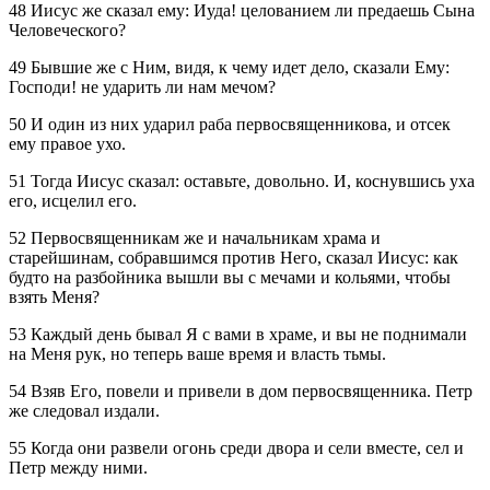
48 Иисус же сказал ему: Иуда! целованием ли предаешь Сына
Человеческого?
49 Бывшие же с Ним, видя, к чему идет дело, сказали Ему:
Господи! не ударить ли нам мечом?
50 И один из них ударил раба первосвященникова, и отсек
ему правое ухо.
51 Тогда Иисус сказал: оставьте, довольно. И, коснувшись уха
его, исцелил его.
52 Первосвященникам же и начальникам храма и
старейшинам, собравшимся против Него, сказал Иисус: как
будто на разбойника вышли вы с мечами и кольями, чтобы
взять Меня?
53 Каждый день бывал Я с вами в храме, и вы не поднимали
на Меня рук, но теперь ваше время и власть тьмы.
54 Взяв Его, повели и привели в дом первосвященника. Петр
же следовал издали.
55 Когда они развели огонь среди двора и сели вместе, сел и
Петр между ними.