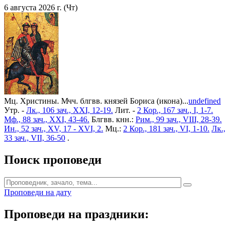
6 августа 2026 г. (Чт)
Мц. Христины. Мчч. блгвв. князей Бориса (икона)...
undefined
Утр. -
Лк., 106 зач., XXI, 12-19.
Лит. -
2 Кор., 167 зач., I, 1-7.
Мф., 88 зач., XXI, 43-46.
Блгвв. кнн.:
Рим., 99 зач., VIII, 28-39.
Ин., 52 зач., XV, 17 - XVI, 2.
Мц.:
2 Кор., 181 зач., VI, 1-10.
Лк.,
33 зач., VII, 36-50
.
Поиск проповеди
Проповеди на дату
Проповеди на праздники: