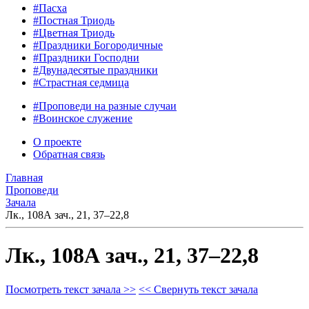
#Пасха
#Постная Триодь
#Цветная Триодь
#Праздники Богородичные
#Праздники Господни
#Двунадесятые праздники
#Страстная седмица
#Проповеди на разные случаи
#Воинское служение
О проекте
Обратная связь
Главная
Проповеди
Зачала
Лк., 108А зач., 21, 37–22,8
Лк., 108А зач., 21, 37–22,8
Посмотреть текст зачала >>
<< Свернуть текст зачала