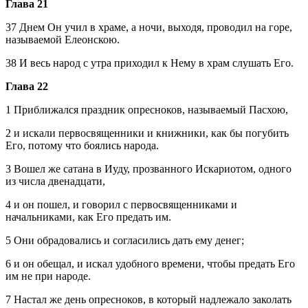
Глава 21
37 Днем Он учил в храме, а ночи, выходя, проводил на горе,
называемой Елеонскою.
38 И весь народ с утра приходил к Нему в храм слушать Его.
Глава 22
1 Приближался праздник опресноков, называемый Пасхою,
2 и искали первосвященники и книжники, как бы погубить
Его, потому что боялись народа.
3 Вошел же сатана в Иуду, прозванного Искариотом, одного
из числа двенадцати,
4 и он пошел, и говорил с первосвященниками и
начальниками, как Его предать им.
5 Они обрадовались и согласились дать ему денег;
6 и он обещал, и искал удобного времени, чтобы предать Его
им не при народе.
7 Настал же день опресноков, в который надлежало заколать