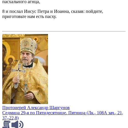
пасхального агнца,
8 и послал Иисус Петра и Иоанна, сказав: пойдите,
приготовьте нам есть пасху.
Протоиерей Александр Шаргунов
Седмица 29-я по Пятидесятнице. Пятница (Лк., 108А зач., 21,
37–22,8)