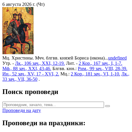
6 августа 2026 г. (Чт)
Мц. Христины. Мчч. блгвв. князей Бориса (икона)...
undefined
Утр. -
Лк., 106 зач., XXI, 12-19.
Лит. -
2 Кор., 167 зач., I, 1-7.
Мф., 88 зач., XXI, 43-46.
Блгвв. кнн.:
Рим., 99 зач., VIII, 28-39.
Ин., 52 зач., XV, 17 - XVI, 2.
Мц.:
2 Кор., 181 зач., VI, 1-10.
Лк.,
33 зач., VII, 36-50
.
Поиск проповеди
Проповеди на дату
Проповеди на праздники: