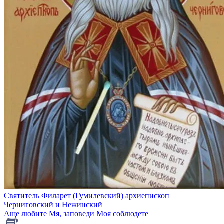
Святитель Филарет (Гумилевский) архиепископ
Черниговский и Нежинский
Аще любите Мя, заповеди Моя соблюдете