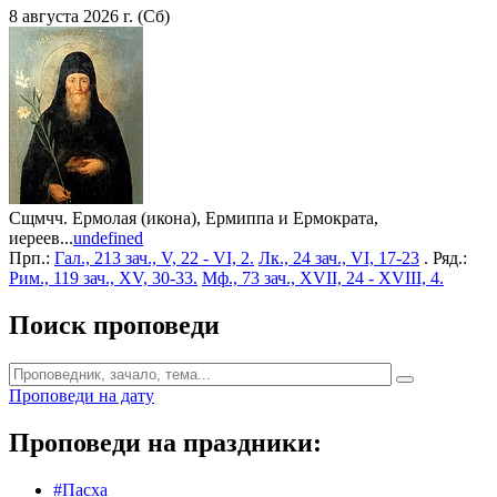
8 августа 2026 г. (Сб)
Сщмчч. Ермолая (икона), Ермиппа и Ермократа,
иереев...
undefined
Прп.:
Гал., 213 зач., V, 22 - VI, 2.
Лк., 24 зач., VI, 17-23
. Ряд.:
Рим., 119 зач., XV, 30-33.
Мф., 73 зач., XVII, 24 - XVIII, 4.
Поиск проповеди
Проповеди на дату
Проповеди на праздники:
#Пасха