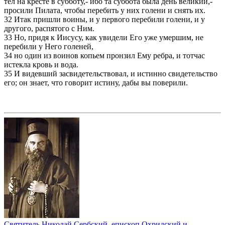
тел на кресте в субботу,- ибо та суббота была день великий,-
просили Пилата, чтобы перебить у них голени и снять их.
32 Итак пришли воины, и у первого перебили голени, и у
другого, распятого с Ним.
33 Но, придя к Иисусу, как увидели Его уже умершим, не
перебили у Него голеней,
34 но один из воинов копьем пронзил Ему ребра, и тотчас
истекла кровь и вода.
35 И видевший засвидетельствовал, и истинно свидетельство
его; он знает, что говорит истину, дабы вы поверили.
Святитель Николай Сербский, епископ Охридский и