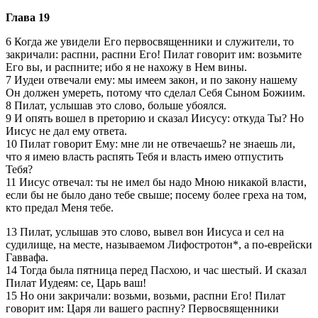
Глава 19
6 Когда же увидели Его первосвященники и служители, то
закричали: распни, распни Его! Пилат говорит им: возьмите
Его вы, и распните; ибо я не нахожу в Нем вины.
7 Иудеи отвечали ему: мы имеем закон, и по закону нашему
Он должен умереть, потому что сделал Себя Сыном Божиим.
8 Пилат, услышав это слово, больше убоялся.
9 И опять вошел в преторию и сказал Иисусу: откуда Ты? Но
Иисус не дал ему ответа.
10 Пилат говорит Ему: мне ли не отвечаешь? не знаешь ли,
что я имею власть распять Тебя и власть имею отпустить
Тебя?
11 Иисус отвечал: ты не имел бы надо Мною никакой власти,
если бы не было дано тебе свыше; посему более греха на том,
кто предал Меня тебе.
13 Пилат, услышав это слово, вывел вон Иисуса и сел на
судилище, на месте, называемом Лифостротон*, а по-еврейски
Гаввафа.
14 Тогда была пятница перед Пасхою, и час шестый. И сказал
Пилат Иудеям: се, Царь ваш!
15 Но они закричали: возьми, возьми, распни Его! Пилат
говорит им: Царя ли вашего распну? Первосвященники