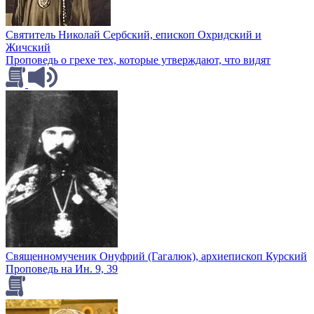
Святитель Николай Сербский, епископ Охридский и
Жичский
Проповедь о грехе тех, которые утверждают, что видят
Священномученик Онуфрий (Гагалюк), архиепископ Курский
Проповедь на Ин. 9, 39