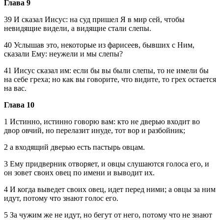
Глава 9
39 И сказал Иисус: на суд пришел Я в мир сей, чтобы
невидящие видели, а видящие стали слепы.
40 Услышав это, некоторые из фарисеев, бывших с Ним,
сказали Ему: неужели и мы слепы?
41 Иисус сказал им: если бы вы были слепы, то не имели бы
на себе греха; но как вы говорите, что видите, то грех остается
на вас.
Глава 10
1 Истинно, истинно говорю вам: кто не дверью входит во
двор овчий, но перелазит инуде, тот вор и разбойник;
2 а входящий дверью есть пастырь овцам.
3 Ему придверник отворяет, и овцы слушаются голоса его, и
он зовет своих овец по имени и выводит их.
4 И когда выведет своих овец, идет перед ними; а овцы за ним
идут, потому что знают голос его.
5 За чужим же не идут, но бегут от него, потому что не знают