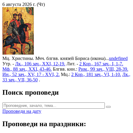
6 августа 2026 г. (Чт)
Мц. Христины. Мчч. блгвв. князей Бориса (икона)...
undefined
Утр. -
Лк., 106 зач., XXI, 12-19.
Лит. -
2 Кор., 167 зач., I, 1-7.
Мф., 88 зач., XXI, 43-46.
Блгвв. кнн.:
Рим., 99 зач., VIII, 28-39.
Ин., 52 зач., XV, 17 - XVI, 2.
Мц.:
2 Кор., 181 зач., VI, 1-10.
Лк.,
33 зач., VII, 36-50
.
Поиск проповеди
Проповеди на дату
Проповеди на праздники: