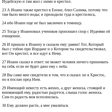
Иудейскую и там жил с ними и крестил.
23 А Иоанн также крестил в Еноне, близ Салима, потому что
там было много воды; и приходили туда и крестились,
24 ибо Иоанн еще не был заключен в темницу.
25 Тогда у Иоанновых учеников произошел спор с Иудеями об
очищении.
26 И пришли к Иоанну и сказали ему: равви! Тот, Который
был с тобою при Иордане и о Котором ты свидетельствовал,
вот Он крестит, и все идут к Нему.
27 Иоанн сказал в ответ: не может человек ничего принимать
на себя, если не будет дано ему с неба.
28 Вы сами мне свидетели в том, что я сказал: не я Христос,
но я послан пред Ним.
29 Имеющий невесту есть жених, а друг жениха, стоящий и
внимающий ему, радостью радуется, слыша голос жениха.
Сия-то радость моя исполнилась.
30 Ему должно расти, а мне умаляться.