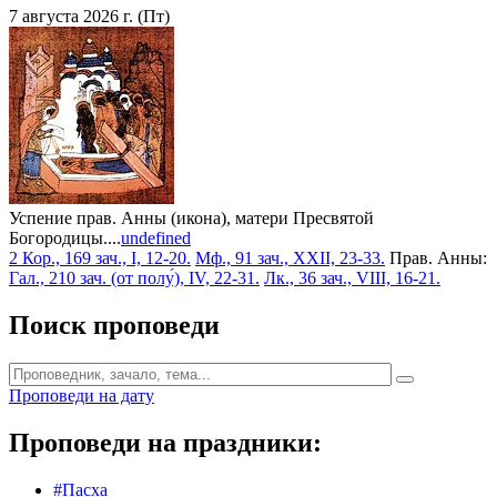
7 августа 2026 г. (Пт)
Успение прав. Анны (икона), матери Пресвятой
Богородицы....
undefined
2 Кор., 169 зач., I, 12-20.
Мф., 91 зач., XXII, 23-33.
Прав. Анны:
Гал., 210 зач. (от полу́), IV, 22-31.
Лк., 36 зач., VIII, 16-21.
Поиск проповеди
Проповеди на дату
Проповеди на праздники:
#Пасха