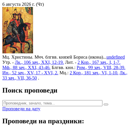
6 августа 2026 г. (Чт)
Мц. Христины. Мчч. блгвв. князей Бориса (икона)...
undefined
Утр. -
Лк., 106 зач., XXI, 12-19.
Лит. -
2 Кор., 167 зач., I, 1-7.
Мф., 88 зач., XXI, 43-46.
Блгвв. кнн.:
Рим., 99 зач., VIII, 28-39.
Ин., 52 зач., XV, 17 - XVI, 2.
Мц.:
2 Кор., 181 зач., VI, 1-10.
Лк.,
33 зач., VII, 36-50
.
Поиск проповеди
Проповеди на дату
Проповеди на праздники: