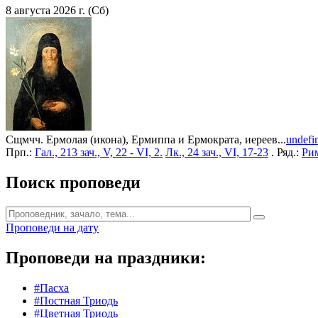
8 августа 2026 г. (Сб)
Сщмчч. Ермолая (икона), Ермиппа и Ермократа, иереев...
undefi
Прп.:
Гал., 213 зач., V, 22 - VI, 2.
Лк., 24 зач., VI, 17-23
. Ряд.:
Рим
Поиск проповеди
Проповеди на дату
Проповеди на праздники:
#Пасха
#Постная Триодь
#Цветная Триодь