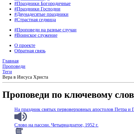
#Праздники Богородичные
#Праздники Господни
#Двунадесятые праздники
#Страстная седмица
#Проповеди на разные случаи
#Воинское служение
О проекте
Обратная связь
Главная
Проповеди
Теги
Вера в Иисуса Христа
Проповеди по ключевому слов
На праздник святых первоверховных апостолов Петра и Па
Слово на пассии. Четырнадцатое, 1952 г.