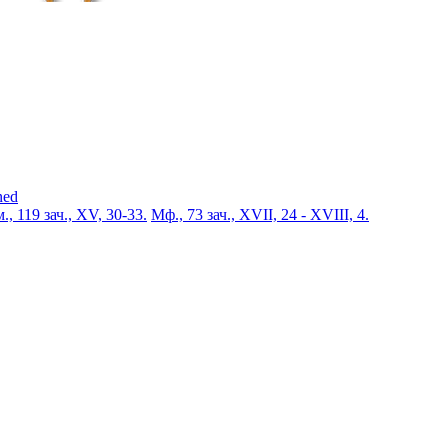
ned
., 119 зач., XV, 30-33.
Мф., 73 зач., XVII, 24 - XVIII, 4.