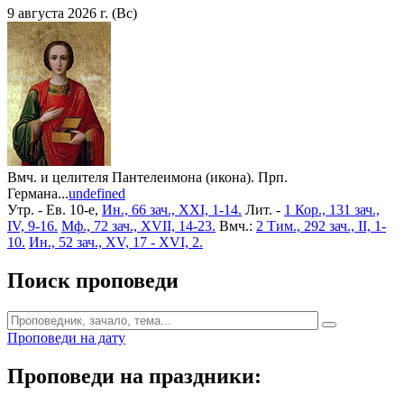
9 августа 2026 г. (Вс)
Вмч. и целителя Пантелеимона (икона). Прп.
Германа...
undefined
Утр. - Ев. 10-е,
Ин., 66 зач., XXI, 1-14.
Лит. -
1 Кор., 131 зач.,
IV, 9-16.
Мф., 72 зач., XVII, 14-23.
Вмч.:
2 Тим., 292 зач., II, 1-
10.
Ин., 52 зач., XV, 17 - XVI, 2.
Поиск проповеди
Проповеди на дату
Проповеди на праздники: