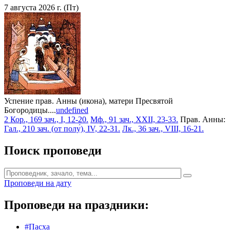
7 августа 2026 г. (Пт)
Успение прав. Анны (икона), матери Пресвятой
Богородицы....
undefined
2 Кор., 169 зач., I, 12-20.
Мф., 91 зач., XXII, 23-33.
Прав. Анны:
Гал., 210 зач. (от полу́), IV, 22-31.
Лк., 36 зач., VIII, 16-21.
Поиск проповеди
Проповеди на дату
Проповеди на праздники:
#Пасха