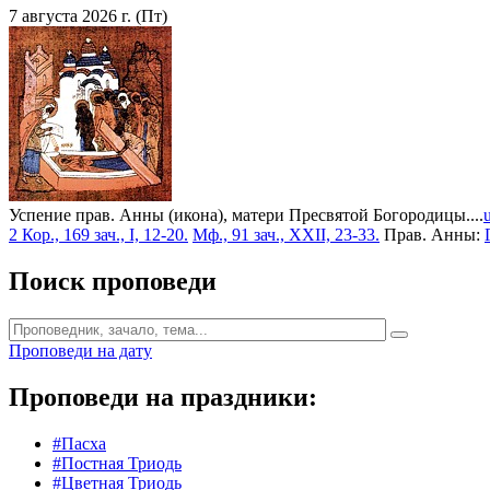
7 августа 2026 г. (Пт)
Успение прав. Анны (икона), матери Пресвятой Богородицы....
2 Кор., 169 зач., I, 12-20.
Мф., 91 зач., XXII, 23-33.
Прав. Анны:
Поиск проповеди
Проповеди на дату
Проповеди на праздники:
#Пасха
#Постная Триодь
#Цветная Триодь