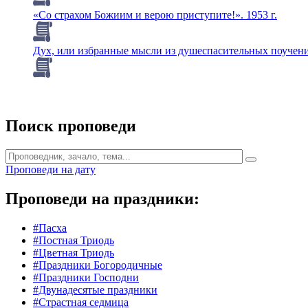
«Со страхом Божиим и верою приступите!». 1953 г.
Дух, или избранные мысли из душеспасительных поучен
Поиск проповеди
Проповеди на дату
Проповеди на праздники:
#Пасха
#Постная Триодь
#Цветная Триодь
#Праздники Богородичные
#Праздники Господни
#Двунадесятые праздники
#Страстная седмица