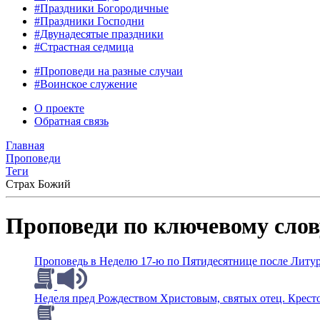
#Праздники Богородичные
#Праздники Господни
#Двунадесятые праздники
#Страстная седмица
#Проповеди на разные случаи
#Воинское служение
О проекте
Обратная связь
Главная
Проповеди
Теги
Страх Божий
Проповеди по ключевому сло
Проповедь в Неделю 17-ю по Пятидесятнице после Литург
Неделя пред Рождеством Христовым, святых отец. Кресто