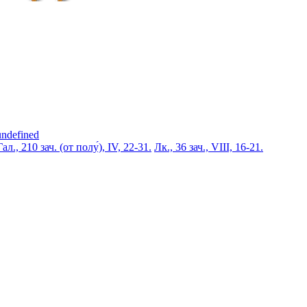
undefined
Гал., 210 зач. (от полу́), IV, 22-31.
Лк., 36 зач., VIII, 16-21.