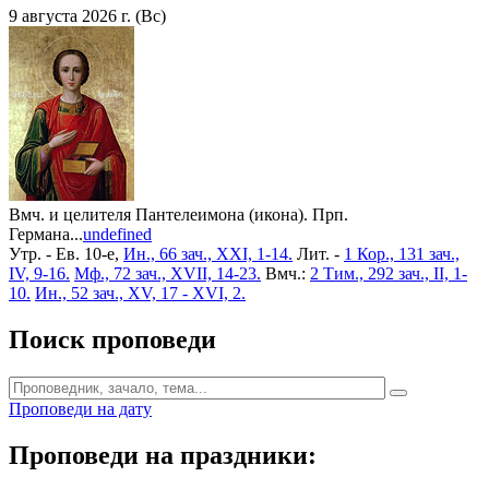
9 августа 2026 г. (Вс)
Вмч. и целителя Пантелеимона (икона). Прп.
Германа...
undefined
Утр. - Ев. 10-е,
Ин., 66 зач., XXI, 1-14.
Лит. -
1 Кор., 131 зач.,
IV, 9-16.
Мф., 72 зач., XVII, 14-23.
Вмч.:
2 Тим., 292 зач., II, 1-
10.
Ин., 52 зач., XV, 17 - XVI, 2.
Поиск проповеди
Проповеди на дату
Проповеди на праздники: