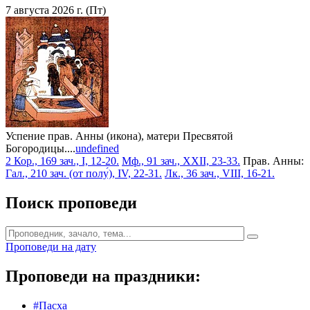
7 августа 2026 г. (Пт)
Успение прав. Анны (икона), матери Пресвятой
Богородицы....
undefined
2 Кор., 169 зач., I, 12-20.
Мф., 91 зач., XXII, 23-33.
Прав. Анны:
Гал., 210 зач. (от полу́), IV, 22-31.
Лк., 36 зач., VIII, 16-21.
Поиск проповеди
Проповеди на дату
Проповеди на праздники:
#Пасха