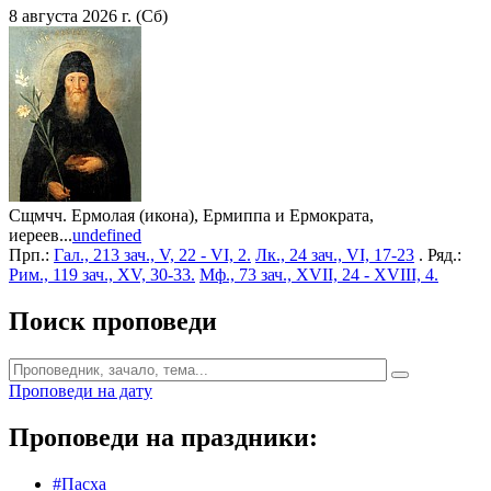
8 августа 2026 г. (Сб)
Сщмчч. Ермолая (икона), Ермиппа и Ермократа,
иереев...
undefined
Прп.:
Гал., 213 зач., V, 22 - VI, 2.
Лк., 24 зач., VI, 17-23
. Ряд.:
Рим., 119 зач., XV, 30-33.
Мф., 73 зач., XVII, 24 - XVIII, 4.
Поиск проповеди
Проповеди на дату
Проповеди на праздники:
#Пасха