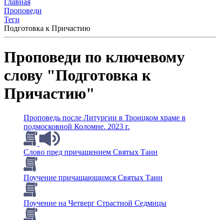
Главная
Проповеди
Теги
Подготовка к Причастию
Проповеди по ключевому
слову "Подготовка к
Причастию"
Проповедь после Литургии в Троицком храме в
подмосковной Коломне. 2023 г.
Слово пред причащением Святых Таин
Поучение причащающимся Святых Таин
Поучение на Четверг Страстной Седмицы