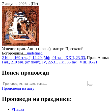
7 августа 2026 г. (Пт)
Успение прав. Анны (икона), матери Пресвятой
Богородицы....
undefined
2 Кор., 169 зач., I, 12-20.
Мф., 91 зач., XXII, 23-33.
Прав. Анны:
Гал., 210 зач. (от полу́), IV, 22-31.
Лк., 36 зач., VIII, 16-21.
Поиск проповеди
Проповеди на дату
Проповеди на праздники:
#Пасха