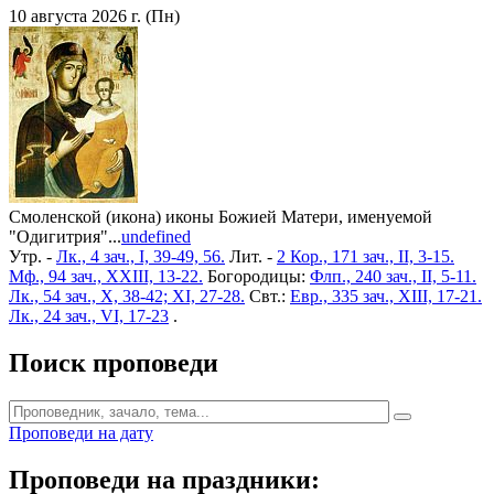
10 августа 2026 г. (Пн)
Смоленской (икона) иконы Божией Матери, именуемой
"Одигитрия"...
undefined
Утр. -
Лк., 4 зач., I, 39-49, 56.
Лит. -
2 Кор., 171 зач., II, 3-15.
Мф., 94 зач., XXIII, 13-22.
Богородицы:
Флп., 240 зач., II, 5-11.
Лк., 54 зач., X, 38-42; XI, 27-28.
Свт.:
Евр., 335 зач., XIII, 17-21.
Лк., 24 зач., VI, 17-23
.
Поиск проповеди
Проповеди на дату
Проповеди на праздники: