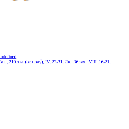
undefined
Гал., 210 зач. (от полу́), IV, 22-31.
Лк., 36 зач., VIII, 16-21.