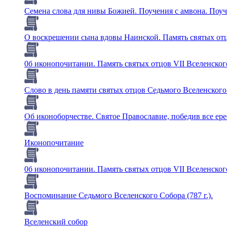
Семена слова для нивы Божией. Поучения с амвона. Поуч
О воскрешении сына вдовы Наинской. Память святых отцо
0б иконопочитании. Память святых отцов VII Вселенског
Слово в день памяти святых отцов Седьмого Вселенског
Об иконоборчестве. Святое Православие, победив все ерес
Иконопочитание
0б иконопочитании. Память святых отцов VII Вселенског
Воспоминание Седьмого Вселенского Собора (787 г.).
Вселенский собор