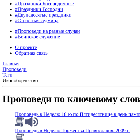
#Праздники Богородичные
#Праздники Господни
#Двунадесятые праздники
#Страстная седмица
#Проповеди на разные случаи
#Воинское служение
О проекте
Обратная связь
Главная
Проповеди
Теги
Иконоборчество
Проповеди по ключевому сло
Проповедь в Неделю 18-ю по Пятидесятнице в день памяти
Проповедь в Неделю Торжества Православия. 2009 г.