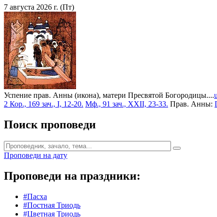
7 августа 2026 г. (Пт)
Успение прав. Анны (икона), матери Пресвятой Богородицы....
2 Кор., 169 зач., I, 12-20.
Мф., 91 зач., XXII, 23-33.
Прав. Анны:
Поиск проповеди
Проповеди на дату
Проповеди на праздники:
#Пасха
#Постная Триодь
#Цветная Триодь