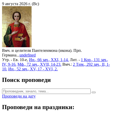
9 августа 2026 г. (Вс)
Вмч. и целителя Пантелеимона (икона). Прп.
Германа...
undefined
Утр. - Ев. 10-е,
Ин., 66 зач., XXI, 1-14.
Лит. -
1 Кор., 131 зач.,
IV, 9-16.
Мф., 72 зач., XVII, 14-23.
Вмч.:
2 Тим., 292 зач., II, 1-
10.
Ин., 52 зач., XV, 17 - XVI, 2.
Поиск проповеди
Проповеди на дату
Проповеди на праздники: