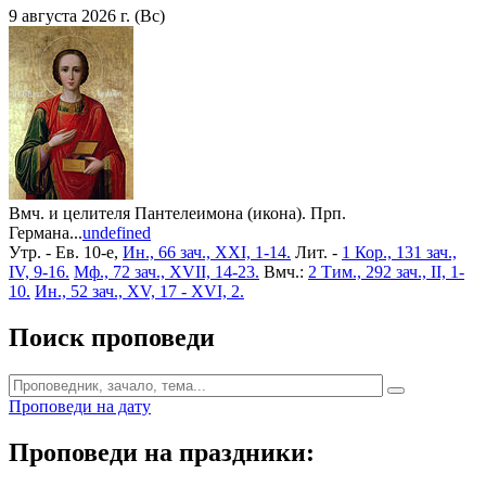
9 августа 2026 г. (Вс)
Вмч. и целителя Пантелеимона (икона). Прп.
Германа...
undefined
Утр. - Ев. 10-е,
Ин., 66 зач., XXI, 1-14.
Лит. -
1 Кор., 131 зач.,
IV, 9-16.
Мф., 72 зач., XVII, 14-23.
Вмч.:
2 Тим., 292 зач., II, 1-
10.
Ин., 52 зач., XV, 17 - XVI, 2.
Поиск проповеди
Проповеди на дату
Проповеди на праздники: