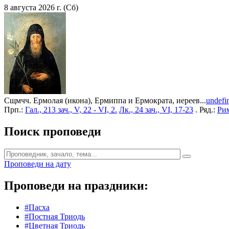
8 августа 2026 г. (Сб)
Сщмчч. Ермолая (икона), Ермиппа и Ермократа, иереев...
undefi
Прп.:
Гал., 213 зач., V, 22 - VI, 2.
Лк., 24 зач., VI, 17-23
. Ряд.:
Рим
Поиск проповеди
Проповеди на дату
Проповеди на праздники:
#Пасха
#Постная Триодь
#Цветная Триодь