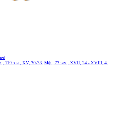
ned
., 119 зач., XV, 30-33.
Мф., 73 зач., XVII, 24 - XVIII, 4.