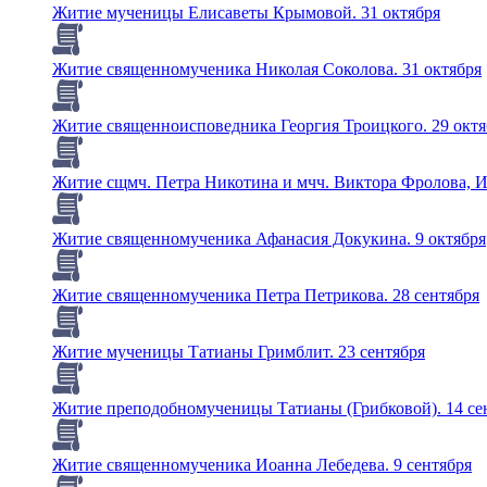
Житие мученицы Елисаветы Крымовой. 31 октября
Житие священномученика Николая Соколова. 31 октября
Житие священноисповедника Георгия Троицкого. 29 октя
Житие сщмч. Петра Никотина и мчч. Виктора Фролова, И
Житие священномученика Афанасия Докукина. 9 октября
Житие священномученика Петра Петрикова. 28 сентября
Житие мученицы Татианы Гримблит. 23 сентября
Житие преподобномученицы Татианы (Грибковой). 14 се
Житие священномученика Иоанна Лебедева. 9 сентября