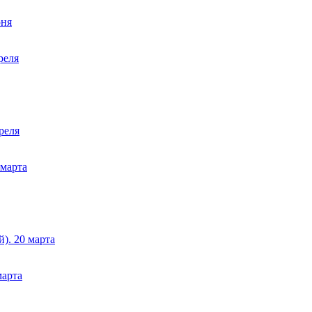
юня
реля
реля
марта
). 20 марта
арта