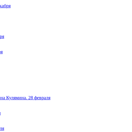
кабря
ря
ря
а Кулямина. 28 февраля
я
ля