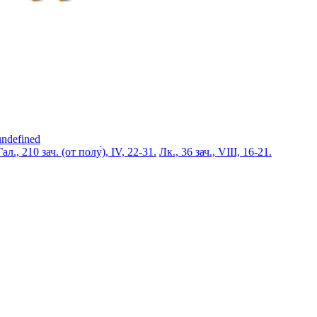
undefined
Гал., 210 зач. (от полу́), IV, 22-31.
Лк., 36 зач., VIII, 16-21.