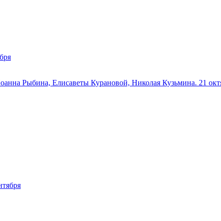
бря
оанна Рыбина, Елисаветы Курановой, Николая Кузьмина. 21 окт
нтября