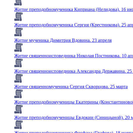
Житие преподобномученика Киприана (Нелидова). 16 и
Житие преподобномученика Сергия (Крестникова). 25 ап
Житие мученика Димитрия Вдовина. 23 апреля
Житие священноисповедника Николая Постникова. 10 ап
Житие священноисповедника Александра Державина. 25 
Житие священномученика Сергия Скворцова. 25 марта
Житие преподобномученицы Екатерины (Константиновой
Житие преподобномученицы Евдокии (Синицыной). 20 м
Житие преподобномученика Феофана (Графова). 18 марта