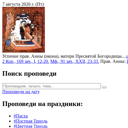
7 августа 2026 г. (Пт)
Успение прав. Анны (икона), матери Пресвятой Богородицы....
2 Кор., 169 зач., I, 12-20.
Мф., 91 зач., XXII, 23-33.
Прав. Анны:
Поиск проповеди
Проповеди на дату
Проповеди на праздники:
#Пасха
#Постная Триодь
#Цветная Триодь