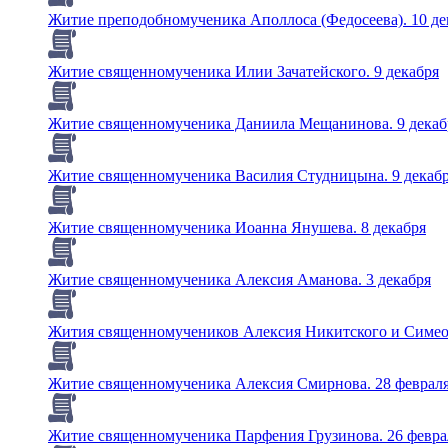
Житие преподобномученика Аполлоса (Федосеева). 10 де
Житие священномученика Илии Зачатейского. 9 декабря
Житие священномученика Даниила Мещанинова. 9 декаб
Житие священномученика Василия Студницына. 9 декаб
Житие священномученика Иоанна Янушева. 8 декабря
Житие священномученика Алексия Аманова. 3 декабря
Жития священномучеников Алексия Никитского и Симеон
Житие священномученика Алексия Смирнова. 28 феврал
Житие священномученика Парфения Грузинова. 26 февра