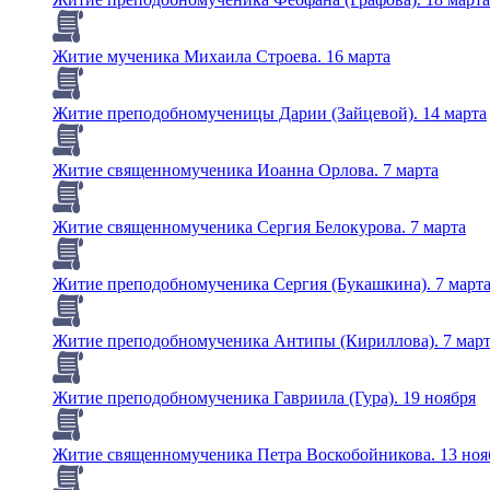
Житие мученика Михаила Строева. 16 марта
Житие преподобномученицы Дарии (Зайцевой). 14 марта
Житие священномученика Иоанна Орлова. 7 марта
Житие священномученика Сергия Белокурова. 7 марта
Житие преподобномученика Сергия (Букашкина). 7 март
Житие преподобномученика Антипы (Кириллова). 7 мар
Житие преподобномученика Гавриила (Гура). 19 ноября
Житие священномученика Петра Воскобойникова. 13 ноя