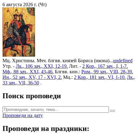
6 августа 2026 г. (Чт)
Мц. Христины. Мчч. блгвв. князей Бориса (икона)...
undefined
Утр. -
Лк., 106 зач., XXI, 12-19.
Лит. -
2 Кор., 167 зач., I, 1-7.
Мф., 88 зач., XXI, 43-46.
Блгвв. кнн.:
Рим., 99 зач., VIII, 28-39.
Ин., 52 зач., XV, 17 - XVI, 2.
Мц.:
2 Кор., 181 зач., VI, 1-10.
Лк.,
33 зач., VII, 36-50
.
Поиск проповеди
Проповеди на дату
Проповеди на праздники: