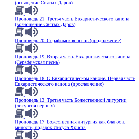
(освящение Святых Даров)
Проповедь 21. Третья часть Евхаристического канона
(возношение Святых Даров)
Проповедь 20. Серафимская песнь (продолжение)
Проповедь 19. Вторая часть Евхаристического канона
(Серафимская песнь)
Проповедь 18. О Евхаристическом каноне. Первая часть
Евхаристического канона (прославление)
Проповедь 13. Третья часть Божественной литургии
(литургия верных)
Проповедь 17. Божественная литургия как благость,
милость, подарок Иисуса Христа