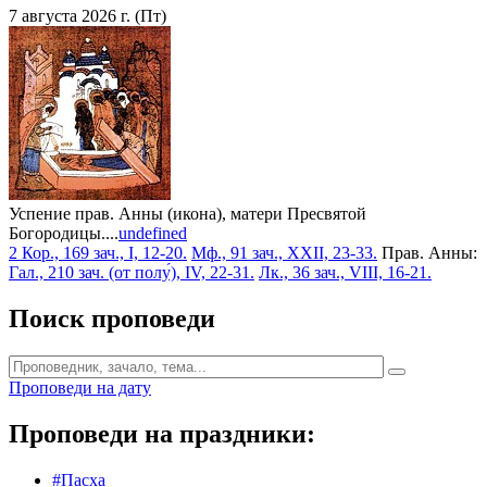
7 августа 2026 г. (Пт)
Успение прав. Анны (икона), матери Пресвятой
Богородицы....
undefined
2 Кор., 169 зач., I, 12-20.
Мф., 91 зач., XXII, 23-33.
Прав. Анны:
Гал., 210 зач. (от полу́), IV, 22-31.
Лк., 36 зач., VIII, 16-21.
Поиск проповеди
Проповеди на дату
Проповеди на праздники:
#Пасха